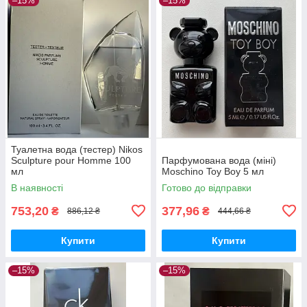
–15%
–15%
Туалетна вода (тестер) Nikos
Sculpture pour Homme 100
Парфумована вода (міні)
мл
Moschino Toy Boy 5 мл
В наявності
Готово до відправки
753,20
377,96
₴
₴
886,12 ₴
444,66 ₴
Купити
Купити
–15%
–15%