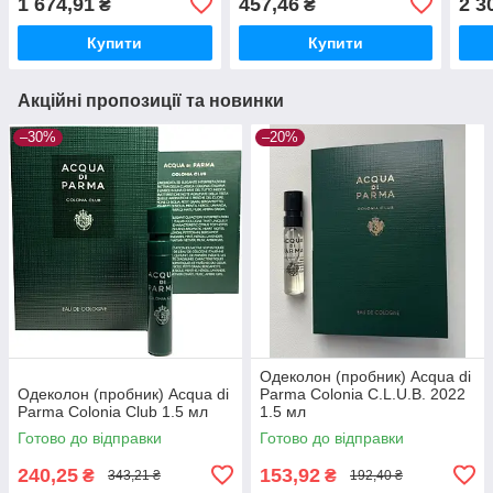
1 674,91
457,46
2 3
₴
₴
Купити
Купити
Акційні пропозиції та новинки
–30%
–20%
Одеколон (пробник) Acqua di
Одеколон (пробник) Acqua di
Parma Colonia C.L.U.B. 2022
Parma Colonia Club 1.5 мл
1.5 мл
Готово до відправки
Готово до відправки
240,25
153,92
₴
₴
343,21 ₴
192,40 ₴