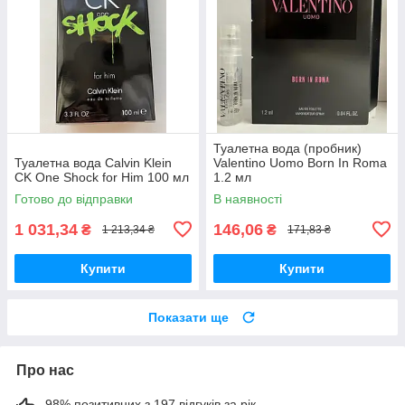
Туалетна вода (пробник)
Туалетна вода Calvin Klein
Valentino Uomo Born In Roma
CK One Shock for Him 100 мл
1.2 мл
Готово до відправки
В наявності
1 031,34
146,06
₴
₴
1 213,34 ₴
171,83 ₴
Купити
Купити
Показати ще
Про нас
98% позитивних з 197 відгуків за рік