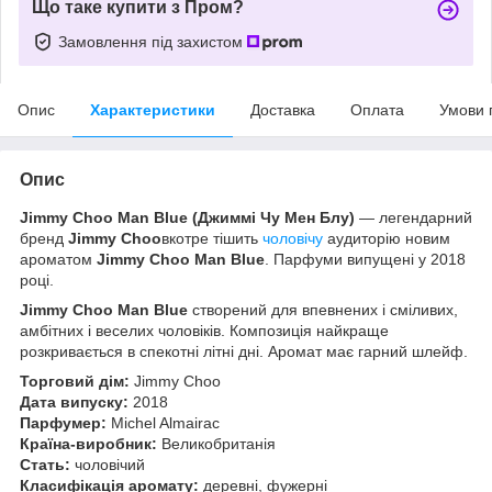
Що таке купити з Пром?
Замовлення під захистом
Опис
Характеристики
Доставка
Оплата
Умови 
Опис
Jimmy Choo Man Blue
(Джиммі Чу Мен Блу)
— легендарний
бренд
Jimmy Choo
вкотре тішить
чоловічу
аудиторію новим
ароматом
Jimmy Choo Man Blue
. Парфуми випущені у 2018
році.
Jimmy Choo Man Blue
створений для впевнених і сміливих,
амбітних і веселих чоловіків. Композиція найкраще
розкривається в спекотні літні дні. Аромат має гарний шлейф.
Торговий дім:
Jimmy Choo
Дата випуску:
2018
Парфумер:
Michel Almairac
Країна-виробник:
Великобританія
Стать:
чоловічий
Класифікація аромату:
деревні, фужерні