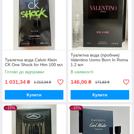
Туалетна вода (пробник)
Туалетна вода Calvin Klein
Valentino Uomo Born In Roma
CK One Shock for Him 100 мл
1.2 мл
Готово до відправки
В наявності
1 031,34
146,06
₴
₴
1 213,34 ₴
171,83 ₴
Купити
Купити
–15%
–15%