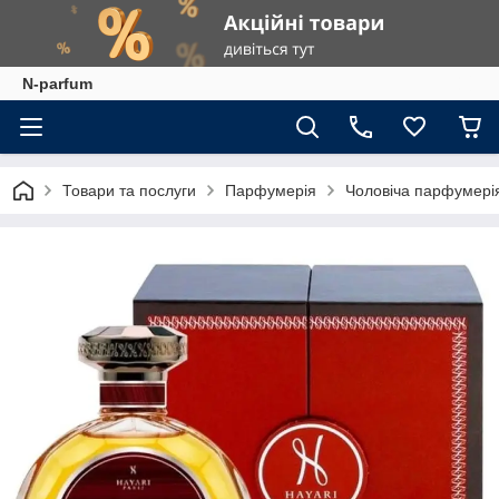
N-parfum
Товари та послуги
Парфумерія
Чоловіча парфумері