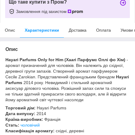
Що таке купити з Пром?
Замовлення під захистом
Опис
Характеристики
Доставка
Оплата
Умови 
Опис
Hayari Parfums Only for Him
(Хаari Парфумс Оллі фо Хім)
-
аромат призначений для чоловіків. Він належить до східної,
деревної групи запахів. Створений аромат парфумером
Cecile Zarokian. Представлений французьким брендом
Hayari
Parfums
2014 року. Невидимий і стильний ароматний
аксесуар ділового чоловіка. Розкішний запах сили та спокуси
не тільки здатний прикрасити свого володаря, але й відкрити
йому ароматний світ чуттєвої насолоди
Торговий дім:
Hayari Parfums
Дата випуску:
2014
Країна-виробник:
Франція
Стать:
чоловічий
Класифікація аромату:
східні, деревні