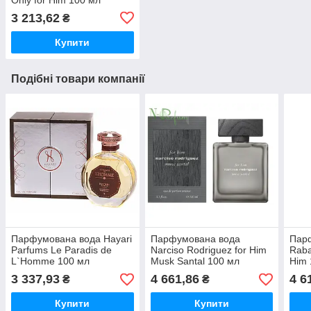
3 213,62
₴
Купити
Подібні товари компанії
Парфумована вода Hayari
Парфумована вода
Пар
Parfums Le Paradis de
Narciso Rodriguez for Him
Raba
L`Homme 100 мл
Musk Santal 100 мл
Him 
3 337,93
4 661,86
4 6
₴
₴
Купити
Купити