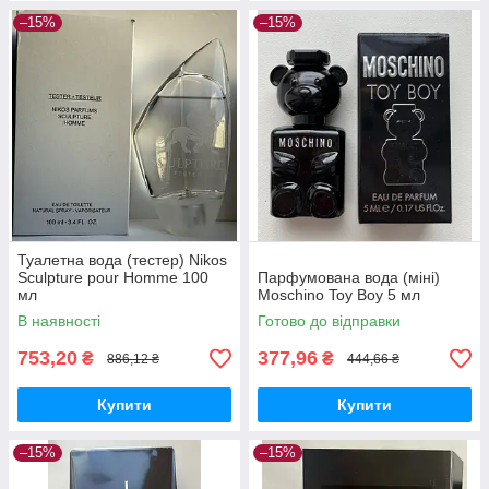
–15%
–15%
Туалетна вода (тестер) Nikos
Sculpture pour Homme 100
Парфумована вода (міні)
мл
Moschino Toy Boy 5 мл
В наявності
Готово до відправки
753,20
377,96
₴
₴
886,12 ₴
444,66 ₴
Купити
Купити
–15%
–15%