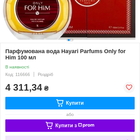
Парфумована вода Hayari Parfums Only for
Him 100 мл
В наявності
Код: 116666
Роздріб
4 311,34
₴
Купити
або
Купити з