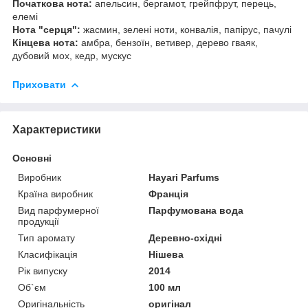
Початкова нота:
апельсин, бергамот, грейпфрут, перець,
елемі
Нота "серця":
жасмин, зелені ноти, конвалія, папірус, пачулі
Кінцева нота:
амбра, бензоїн, ветивер, дерево гваяк,
дубовий мох, кедр, мускус
Приховати
Характеристики
Основні
Виробник
Hayari Parfums
Країна виробник
Франція
Вид парфумерної
Парфумована вода
продукції
Тип аромату
Деревно-східні
Класифікація
Нішева
Рік випуску
2014
Об`єм
100 мл
Оригінальність
оригінал