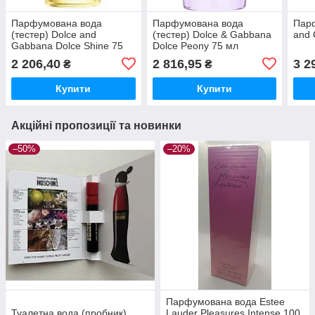
Парфумована вода
Парфумована вода
Парф
(тестер) Dolce and
(тестер) Dolce & Gabbana
and 
Gabbana Dolce Shine 75
Dolce Peony 75 мл
мл
2 206,40
2 816,95
3 2
₴
₴
Купити
Купити
Акційні пропозиції та новинки
–50%
–20%
Парфумована вода Estee
Туалетна вода (пробник)
Lauder Pleasures Intense 100