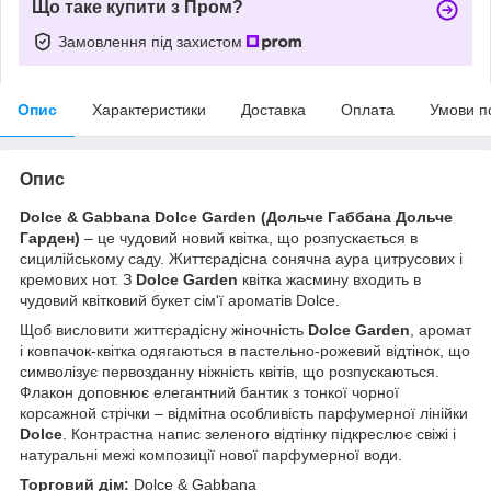
Що таке купити з Пром?
Замовлення під захистом
Опис
Характеристики
Доставка
Оплата
Умови п
Опис
Dolce & Gabbana Dolce Garden
(Дольче Габбана Дольче
Гарден)
– це чудовий новий квітка, що розпускається в
сицилійському саду. Життєрадісна сонячна аура цитрусових і
кремових нот. З
Dolce Garden
квітка жасмину входить в
чудовий квітковий букет сім'ї ароматів Dolce.
Щоб висловити життєрадісну жіночність
Dolce Garden
, аромат
і ковпачок-квітка одягаються в пастельно-рожевий відтінок, що
символізує первозданну ніжність квітів, що розпускаються.
Флакон доповнює елегантний бантик з тонкої чорної
корсажной стрічки – відмітна особливість парфумерної лінійки
Dolce
. Контрастна напис зеленого відтінку підкреслює свіжі і
натуральні межі композиції нової парфумерної води.
Торговий дім:
Dolce & Gabbana