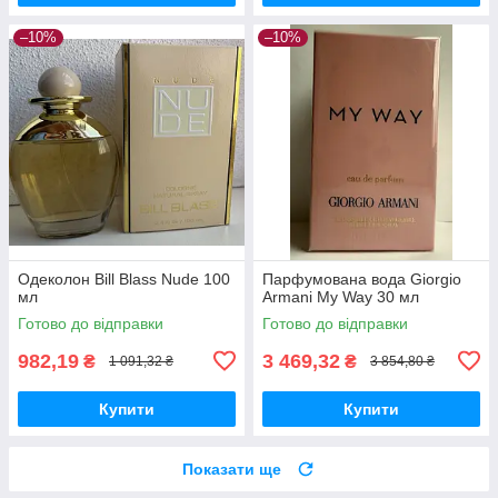
–10%
–10%
Одеколон Bill Blass Nude 100
Парфумована вода Giorgio
мл
Armani My Way 30 мл
Готово до відправки
Готово до відправки
982,19
3 469,32
₴
₴
1 091,32 ₴
3 854,80 ₴
Купити
Купити
Показати ще