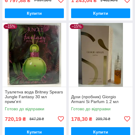
6 797,88
1 243,04
₴
₴
7 997,50 ₴
1 462,40 ₴
Купити
Купити
–15%
–15%
Туалетна вода Britney Spears
Jungle Fantasy 30 мл
Духи (пробник) Giorgio
прим'яті
Armani Si Parfum 1.2 мл
Готово до відправки
Готово до відправки
720,19
178,30
₴
₴
847,28 ₴
209,76 ₴
Купити
Купити