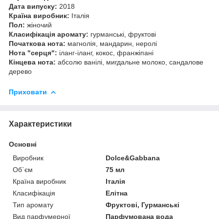
Дата випуску:
2018
Країна виробник:
Італія
Пол:
жіночий
Класифікація аромату:
гурманські, фруктові
Початкова нота:
магнолія, мандарин, неролі
Нота "серця":
іланг-іланг, кокос, франжіпані
Кінцева нота:
абсолю ванілі, мигдальне молоко, сандалове
дерево
Приховати
Характеристики
Основні
Виробник
Dolce&Gabbana
Об`єм
75 мл
Країна виробник
Італія
Класифікація
Елітна
Тип аромату
Фруктові, Гурманські
Вид парфумерної
Парфумована вода