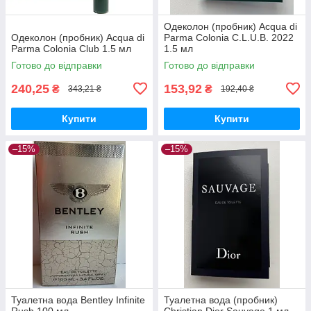
Одеколон (пробник) Acqua di
Одеколон (пробник) Acqua di
Parma Colonia C.L.U.B. 2022
Parma Colonia Club 1.5 мл
1.5 мл
Готово до відправки
Готово до відправки
240,25
153,92
₴
₴
343,21 ₴
192,40 ₴
Купити
Купити
–15%
–15%
Туалетна вода Bentley Infinite
Туалетна вода (пробник)
Rush 100 мл
Christian Dior Sauvage 1 мл