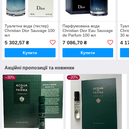
Туалетна вода (тестер)
Парфумована вода
Туал
Christian Dior Sauvage 100
Christian Dior Eau Sauvage
Chri
мл
de Parfum 100 мл
30 м
5 302,57
7 086,70
4 1
₴
₴
Купити
Купити
Акційні пропозиції та новинки
–30%
–20%