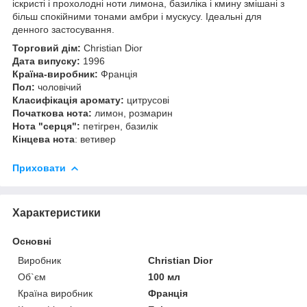
іскристі і прохолодні ноти лимона, базиліка і кмину змішані з
більш спокійними тонами амбри і мускусу. Ідеальні для
денного застосування.
Торговий дім:
Christian Dior
Дата випуску:
1996
Країна-виробник:
Франція
Пол:
чоловічий
Класифікація аромату:
цитрусові
Початкова нота:
лимон, розмарин
Нота "серця":
петігрен, базилік
Кінцева нота
: ветивер
Приховати
Характеристики
Основні
Виробник
Christian Dior
Об`єм
100 мл
Країна виробник
Франція