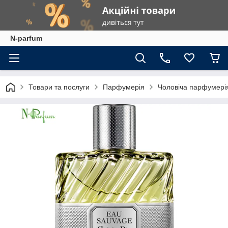
N-parfum
Товари та послуги
Парфумерія
Чоловіча парфумері