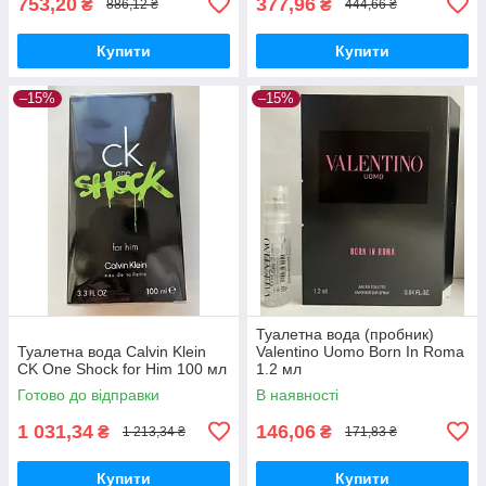
753,20
377,96
₴
₴
886,12 ₴
444,66 ₴
Купити
Купити
–15%
–15%
Туалетна вода (пробник)
Туалетна вода Calvin Klein
Valentino Uomo Born In Roma
CK One Shock for Him 100 мл
1.2 мл
Готово до відправки
В наявності
1 031,34
146,06
₴
₴
1 213,34 ₴
171,83 ₴
Купити
Купити