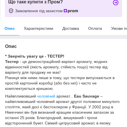
Що таке купити з Пром?
Замовлення під захистом
Опис
Характеристики
Доставка
Оплата
Умови п
Опис
* Зверніть увагу це - ТЕСТЕР!
Тестер
- це демонстраційний варіант аромату, жодних
відмінностей (якість аромату, стійкість тощо) тестер від
варіанту для продажу не має!
Різниця між ними лише в тому, що тестери випускаються в
простій картонній коробці (або без неї) і часто не
комплектуються кришкою.
Найвпливовіший
чоловічий
аромат...
Eau Sauvage
–
найвпливовіший чоловічий аромат другої половини минулого
століття, який досі є бестселером у Франції. У 2002 році в
Німеччині він був визнаний кращим класичним запахом за
останні 25 років. Благородний, вишуканий і трохи
відсторонений букет. Свіжий цитрусовий аромат, в якому