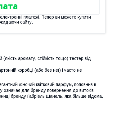
 електронні платежі. Тепер ви можете купити
окидаючи сайту.
(якість аромату, стійкість тощо) тестер від
тонній коробці (або без неї) і часто не
егантний жіночий квітковий парфум, поповнив в
му означає для бренду повернення до витоків
ниці бренду Габріель Шанель, яка більше відома,