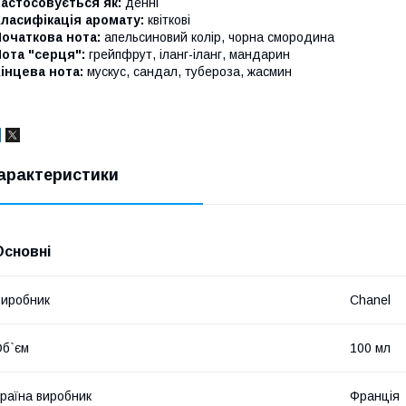
астосовується як:
денні
ласифікація аромату:
квіткові
очаткова нота:
апельсиновий колір, чорна смородина
ота "серця":
грейпфрут, іланг-іланг, мандарин
інцева нота:
мускус, сандал, тубероза, жасмин
арактеристики
Основні
иробник
Chanel
б`єм
100 мл
раїна виробник
Франція