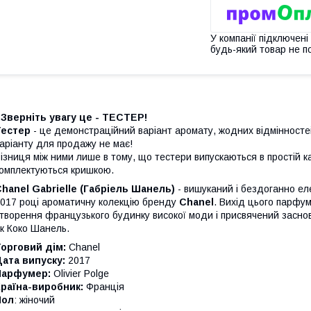
У компанії підключені
будь-який товар не п
 Зверніть увагу це - ТЕСТЕР!
Тестер
- це демонстраційний варіант аромату, жодних відмінностей 
аріанту для продажу не має!
ізниця між ними лише в тому, що тестери випускаються в простій кар
омплектуються кришкою.
hanel Gabrielle
(Габріель Шанель)
- вишуканий і бездоганно ел
017 році ароматичну колекцію бренду
Chanel
. Вихід цього парфу
творення французького будинку високої моди і присвячений заснов
к Коко Шанель.
орговий дім:
Chanel
ата випуску:
2017
Парфумер:
Olivier Polge
раїна-виробник:
Франція
Пол
: жіночий