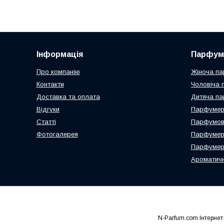
Інформація
Парфум
Про компанію
Жіноча па
Контакти
Чоловіча 
Доставка та оплата
Дитяча па
Відгуки
Парфумері
Статті
Парфумова
Фотогалерея
Парфумер
Парфумерн
Ароматичн