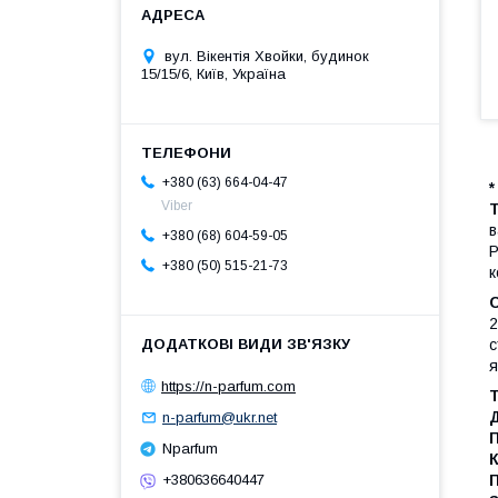
вул. Вікентія Хвойки, будинок
15/15/6, Київ, Україна
+380 (63) 664-04-47
*
Viber
в
+380 (68) 604-59-05
Р
+380 (50) 515-21-73
к
C
2
с
я
https://n-parfum.com
Т
Д
n-parfum@ukr.net
Nparfum
К
+380636640447