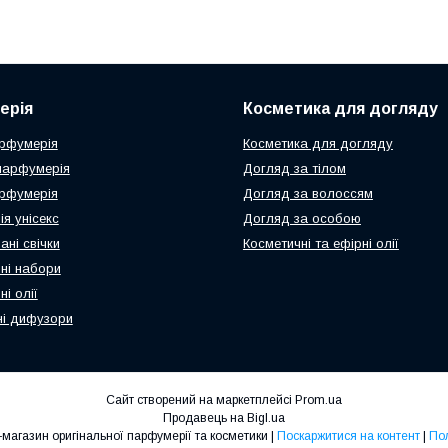
ерія
Косметика для догляду
рфумерія
Косметика для догляду
парфумерія
Догляд за тілом
рфумерія
Догляд за волоссям
я унісекс
Догляд за особою
ні свічки
Косметичні та ефірні олії
ні набори
і олії
і дифузори
Сайт створений на маркетплейсі
Prom.ua
Продавець на Bigl.ua
N-Parfum.com Інтернет-магазин оригінальної парфумерії та косметики |
Поскаржитися на контент
|
Пол