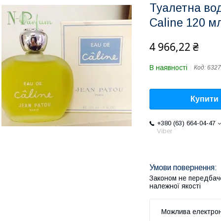
Туалетна вод
Caline 120 м
4 966,22 ₴
В наявності
Код:
6327
Купити
+380 (63) 664-04-47
Viber
Законом не передбач
належної якості