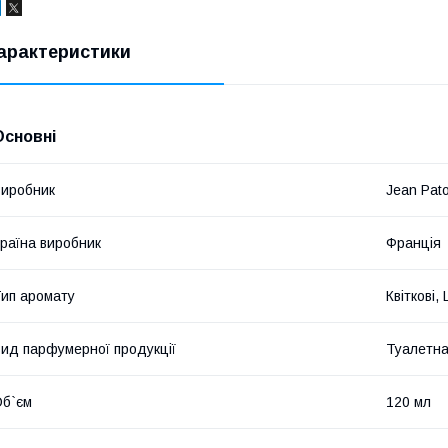
арактеристики
Основні
иробник
Jean Pat
раїна виробник
Франція
ип аромату
Квіткові,
ид парфумерної продукції
Туалетна
б`єм
120 мл