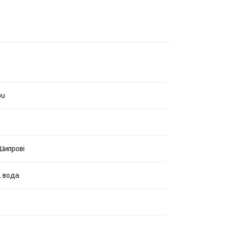
ou
 Шипрові
 вода