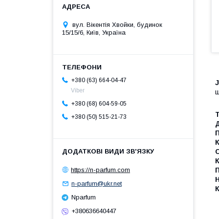
вул. Вікентія Хвойки, будинок
15/15/6, Київ, Україна
+380 (63) 664-04-47
J
Viber
ш
+380 (68) 604-59-05
Т
+380 (50) 515-21-73
Д
К
С
К
https://n-parfum.com
П
Н
n-parfum@ukr.net
К
Nparfum
+380636640447