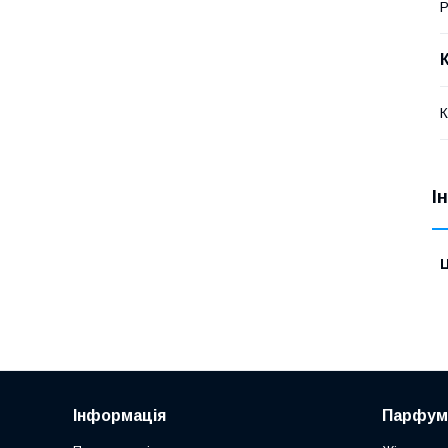
Р
К
І
Ц
Інформація
Парфум