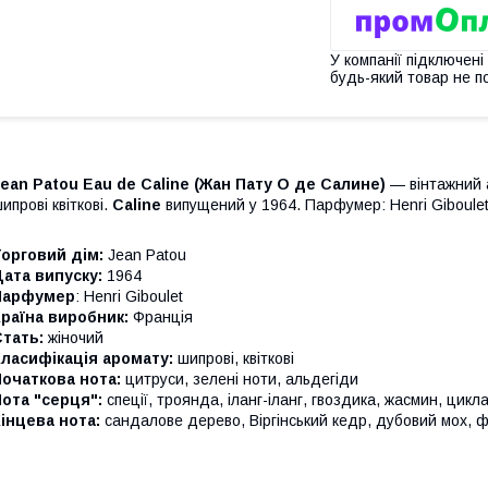
У компанії підключені
будь-який товар не п
ean Patou Eau de Caline
(Жан Пату О де Салине)
— вінтажний 
ипрові квіткові.
Caline
випущений у 1964. Парфумер: Henri Giboulet
орговий дім:
Jean Patou
ата випуску:
1964
Парфумер
: Henri Giboulet
раїна виробник:
Франція
тать:
жіночий
ласифікація аромату:
шипрові, квіткові
очаткова нота:
цитруси, зелені ноти, альдегіди
ота "серця":
спеції, троянда, іланг-іланг, гвоздика, жасмин, цикла
інцева нота:
сандалове дерево, Віргінський кедр, дубовий мох, 