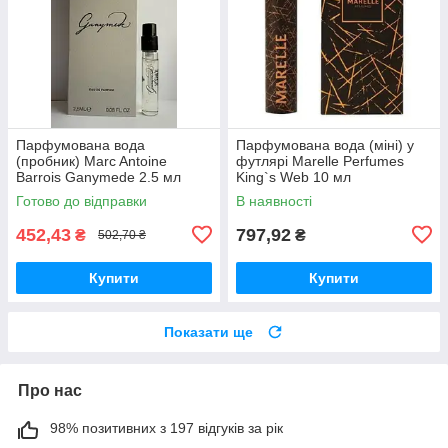
Парфумована вода
Парфумована вода (міні) у
(пробник) Marc Antoine
футлярі Marelle Perfumes
Barrois Ganymede 2.5 мл
King`s Web 10 мл
Готово до відправки
В наявності
452,43
797,92
₴
₴
502,70 ₴
Купити
Купити
Показати ще
Про нас
98% позитивних з 197 відгуків за рік