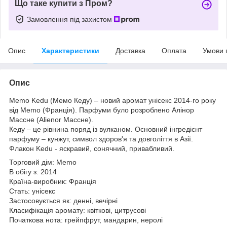
Що таке купити з Пром?
Замовлення під захистом
Опис
Характеристики
Доставка
Оплата
Умови 
Опис
Memo Kedu (Мемо Кеду) – новий аромат унісекс 2014-го року
від Memo (Франція). Парфуми було розроблено Алінор
Массне (Alienor Массне).
Кеду – це рівнина поряд із вулканом. Основний інгредієнт
парфуму – кунжут, символ здоров'я та довголіття в Азії.
Флакон Kedu - яскравий, сонячний, привабливий.
Торговий дім: Memo
В обігу з: 2014
Країна-виробник: Франція
Стать: унісекс
Застосовується як: денні, вечірні
Класифікація аромату: квіткові, цитрусові
Початкова нота: грейпфрут, мандарин, неролі