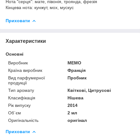
Нота "серця": мате, півонія, троянда, фрезія
Кінцева нота: кунжут, мох, мускус
Приховати
Характеристики
Основні
Виробник
MEMO
Країна виробник
Франція
Вид парфумерної
Пробник
продукції
Тип аромату
Квіткові, Цитрусові
Класифікація
Нішева
Рік випуску
2014
Об`єм
2 мл
Оригінальність
оригінал
Приховати