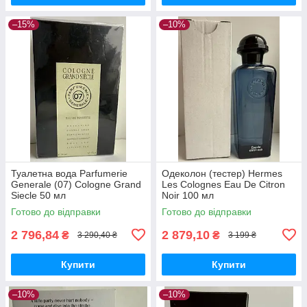
–15%
–10%
Туалетна вода Parfumerie
Одеколон (тестер) Hermes
Generale (07) Cologne Grand
Les Colognes Eau De Citron
Siecle 50 мл
Noir 100 мл
Готово до відправки
Готово до відправки
2 796,84
2 879,10
₴
₴
3 290,40 ₴
3 199 ₴
Купити
Купити
–10%
–10%