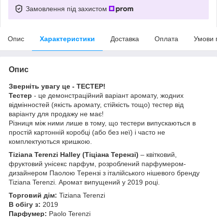
Замовлення під захистом
Опис
Характеристики
Доставка
Оплата
Умови 
Опис
Зверніть увагу це - ТЕСТЕР!
Тестер
- це демонстраційний варіант аромату, жодних
відмінностей (якість аромату, стійкість тощо) тестер від
варіанту для продажу не має!
Різниця між ними лише в тому, що тестери випускаються в
простій картонній коробці (або без неї) і часто не
комплектуються кришкою.
Tiziana Terenzi Halley (Тіціана Терензі)
– квітковий,
фруктовий унісекс парфум, розроблений парфумером-
дизайнером Паолою Терензі з італійського нішевого бренду
Tiziana Terenzi. Аромат випущений у 2019 році.
Торговий дім:
Tiziana Terenzi
В обігу з:
2019
Парфумер:
Paolo Terenzi