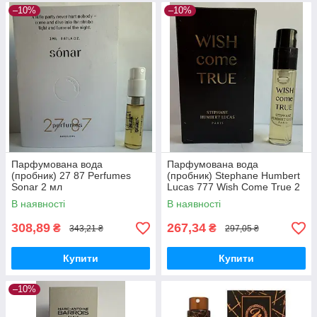
–10%
–10%
Парфумована вода
Парфумована вода
(пробник) 27 87 Perfumes
(пробник) Stephane Humbert
Sonar 2 мл
Lucas 777 Wish Come True 2
мл
В наявності
В наявності
308,89
267,34
₴
₴
343,21 ₴
297,05 ₴
Купити
Купити
–10%