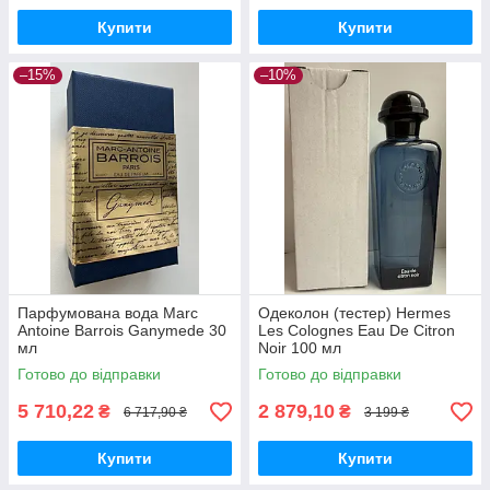
Купити
Купити
–15%
–10%
Парфумована вода Marc
Одеколон (тестер) Hermes
Antoine Barrois Ganymede 30
Les Colognes Eau De Citron
мл
Noir 100 мл
Готово до відправки
Готово до відправки
5 710,22
2 879,10
₴
₴
6 717,90 ₴
3 199 ₴
Купити
Купити