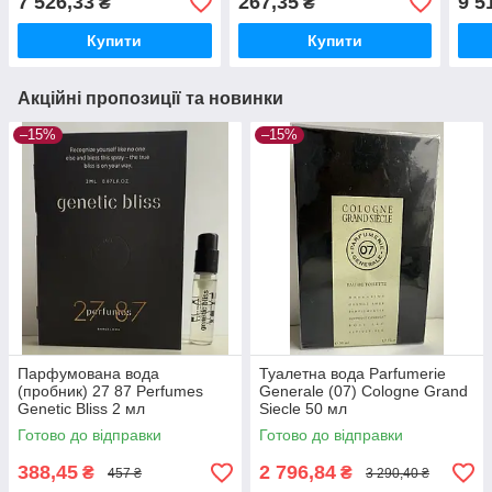
7 526,33
267,35
9 5
₴
₴
Купити
Купити
Акційні пропозиції та новинки
–15%
–15%
Парфумована вода
Туалетна вода Parfumerie
(пробник) 27 87 Perfumes
Generale (07) Cologne Grand
Genetic Bliss 2 мл
Siecle 50 мл
Готово до відправки
Готово до відправки
388,45
2 796,84
₴
₴
457 ₴
3 290,40 ₴