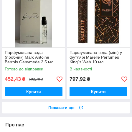
Парфумована вода
Парфумована вода (міні) у
(пробник) Marc Antoine
футлярі Marelle Perfumes
Barrois Ganymede 2.5 мл
King`s Web 10 мл
Готово до відправки
В наявності
452,43
797,92
₴
₴
502,70 ₴
Купити
Купити
Показати ще
Про нас