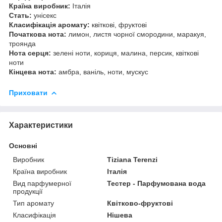
Країна виробник:
Італія
Стать:
унісекс
Класифікація аромату:
квіткові, фруктові
Початкова нота:
лимон, листя чорної смородини, маракуя,
троянда
Нота серця:
зелені ноти, кориця, малина, персик, квіткові
ноти
Кінцева нота:
амбра, ваніль, ноти, мускус
Приховати
Характеристики
Основні
Виробник
Tiziana Terenzi
Країна виробник
Італія
Вид парфумерної
Тестер - Парфумована вода
продукції
Тип аромату
Квітково-фруктові
Класифікація
Нішева