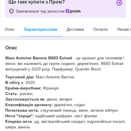
Що таке купити з Пром?
Замовлення під захистом
Опис
Характеристики
Доставка
Оплата
Умови 
Опис
Marc Antoine Barrois B683 Extrait
- це аромат для чоловіків і
жінок, він належить до групи східних, дерев'яних. B683 Extrait
випущений у 2020 році. Парфумер: Quentin Bisch.
Торговий дім:
Marc Antoine Barrois
В обігу з
: 2020
Країна-виробник:
Франція
Стать
: унісекс
Застосовується як
: денні, вечірні
Класифікація аромату:
дерев'яні, східні
Початкова нота:
стручковий перець, кмин, зелене яблуко
Нота "серця":
індійський шафран, лист фіалки
Кінцева нота
: уд, австралійський сандал, індонезійські пачулі,
шкіра, ваніль