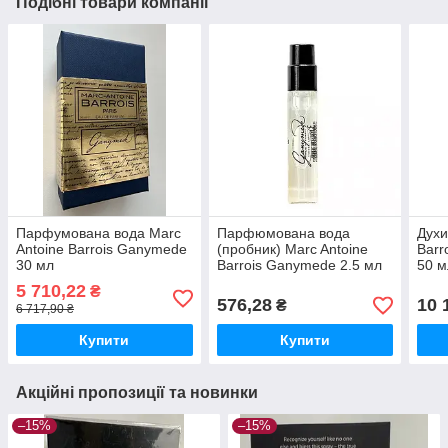
Подібні товари компанії
Парфумована вода Marc
Парфюмована вода
Духи
Antoine Barrois Ganymede
(пробник) Marc Antoine
Barr
30 мл
Barrois Ganymede 2.5 мл
50 м
5 710,22
₴
576,28
10 
₴
6 717,90 ₴
Купити
Купити
Акційні пропозиції та новинки
–15%
–15%