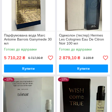
Парфумована вода Marc
Одеколон (тестер) Hermes
Antoine Barrois Ganymede 30
Les Colognes Eau De Citron
мл
Noir 100 мл
Готово до відправки
Готово до відправки
5 710,22
2 879,10
₴
₴
6 717,90 ₴
3 199 ₴
Купити
Купити
–10%
–10%