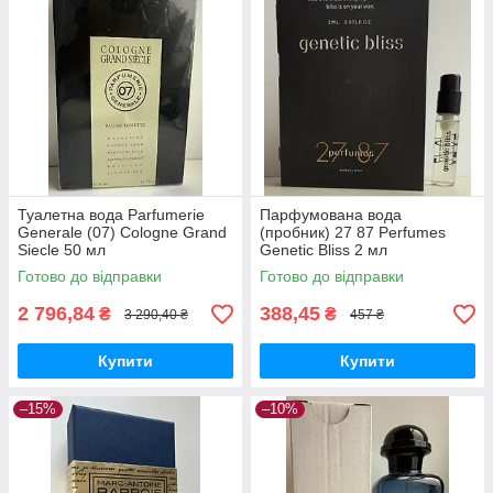
Туалетна вода Parfumerie
Парфумована вода
Generale (07) Cologne Grand
(пробник) 27 87 Perfumes
Siecle 50 мл
Genetic Bliss 2 мл
Готово до відправки
Готово до відправки
2 796,84
388,45
₴
₴
3 290,40 ₴
457 ₴
Купити
Купити
–15%
–10%