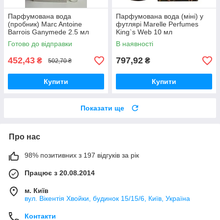
Парфумована вода
Парфумована вода (міні) у
(пробник) Marc Antoine
футлярі Marelle Perfumes
Barrois Ganymede 2.5 мл
King`s Web 10 мл
Готово до відправки
В наявності
452,43
797,92
₴
₴
502,70 ₴
Купити
Купити
Показати ще
Про нас
98% позитивних з 197 відгуків за рік
Працює з 20.08.2014
м. Київ
вул. Вікентія Хвойки, будинок 15/15/6, Київ, Україна
Контакти