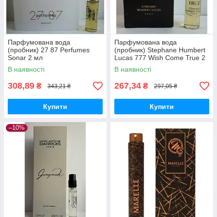
Парфумована вода
Парфумована вода
(пробник) 27 87 Perfumes
(пробник) Stephane Humbert
Sonar 2 мл
Lucas 777 Wish Come True 2
мл
В наявності
В наявності
308,89
267,34
₴
₴
343,21 ₴
297,05 ₴
Купити
Купити
–10%