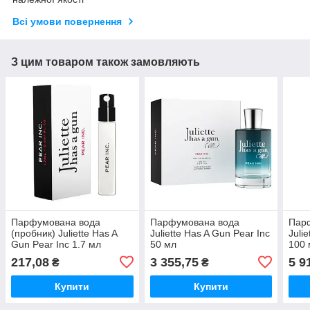
Всі умови повернення
З цим товаром також замовляють
Парфумована вода
Парфумована вода
Пар
(пробник) Juliette Has A
Juliette Has A Gun Pear Inc
Juli
Gun Pear Inc 1.7 мл
50 мл
100 
217,08
3 355,75
5 9
₴
₴
Купити
Купити