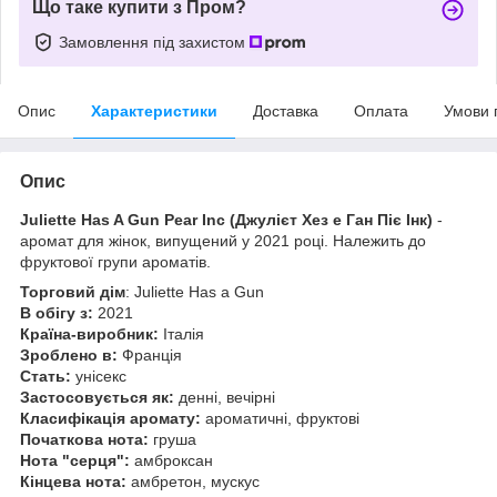
Що таке купити з Пром?
Замовлення під захистом
Опис
Характеристики
Доставка
Оплата
Умови 
Опис
Juliette Has A Gun Pear Inc
(Джулієт Хез е Ган Піє Інк)
-
аромат для жінок, випущений у 2021 році. Належить до
фруктової групи ароматів.
Торговий дім
: Juliette Has a Gun
В обігу з:
2021
Країна-виробник:
Італія
Зроблено в:
Франція
Стать:
унісекс
Застосовується як:
денні, вечірні
Класифікація аромату:
ароматичні, фруктові
Початкова нота:
груша
Нота "серця":
амброксан
Кінцева нота:
амбретон, мускус