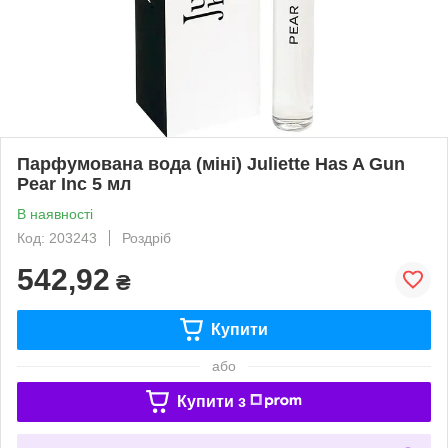
Парфумована вода (міні) Juliette Has A Gun
Pear Inc 5 мл
В наявності
Код: 203243
Роздріб
542,92
₴
Купити
або
Купити з