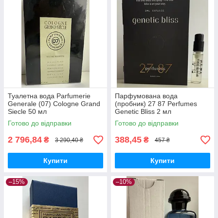
Туалетна вода Parfumerie
Парфумована вода
Generale (07) Cologne Grand
(пробник) 27 87 Perfumes
Siecle 50 мл
Genetic Bliss 2 мл
Готово до відправки
Готово до відправки
2 796,84
388,45
₴
₴
3 290,40 ₴
457 ₴
Купити
Купити
–15%
–10%