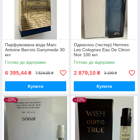
Парфумована вода Marc
Одеколон (тестер) Hermes
Antoine Barrois Ganymede 30
Les Colognes Eau De Citron
мл
Noir 100 мл
Готово до відправки
Готово до відправки
6 395,44
2 879,10
₴
₴
7 524,05 ₴
3 199 ₴
Купити
Купити
–10%
–10%