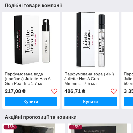
Подібні товари компанії
Парфумована вода
Парфумована вода (міні)
Пар
(пробник) Juliette Has A
Juliette Has A Gun
Juli
Gun Pear Inc 1.7 мл
Mmmm… 7.5 мл
50 м
217,08
486,71
3 3
₴
₴
Купити
Купити
Акційні пропозиції та новинки
–15%
–15%