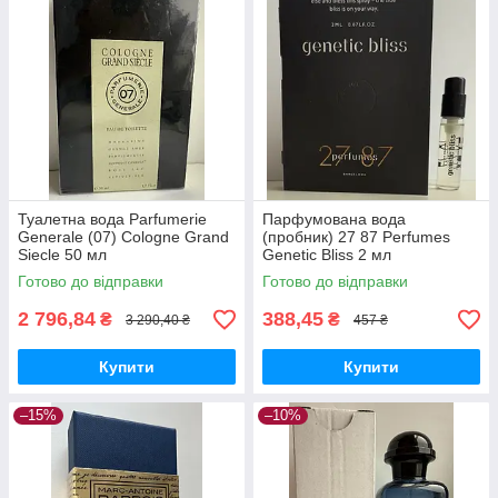
Туалетна вода Parfumerie
Парфумована вода
Generale (07) Cologne Grand
(пробник) 27 87 Perfumes
Siecle 50 мл
Genetic Bliss 2 мл
Готово до відправки
Готово до відправки
2 796,84
388,45
₴
₴
3 290,40 ₴
457 ₴
Купити
Купити
–15%
–10%