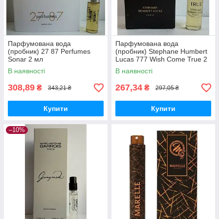
Парфумована вода
Парфумована вода
(пробник) 27 87 Perfumes
(пробник) Stephane Humbert
Sonar 2 мл
Lucas 777 Wish Come True 2
мл
В наявності
В наявності
308,89
267,34
₴
₴
343,21 ₴
297,05 ₴
Купити
Купити
–10%