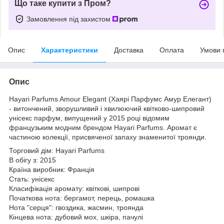
Що таке купити з Пром?
Замовлення під захистом
Опис
Характеристики
Доставка
Оплата
Умови 
Опис
Hayari Parfums Amour Elegant (Хаярі Парфумс Амур Елегант)
- витончений, зворушливий і хвилюючий квітково-шипровий
унісекс парфум, випущений у 2015 році відомим
французьким модним брендом Hayari Parfums. Аромат є
частиною колекції, присвяченої запаху знаменитої троянди.
Торговий дім: Hayari Parfums
В обігу з: 2015
Країна виробник: Франція
Стать: унісекс
Класифікація аромату: квіткові, шипрові
Початкова нота: бергамот, перець, ромашка
Нота "серця": гвоздика, жасмин, троянда
Кінцева нота: дубовий мох, шкіра, пачулі