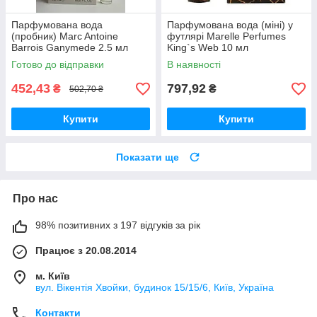
Парфумована вода
Парфумована вода (міні) у
(пробник) Marc Antoine
футлярі Marelle Perfumes
Barrois Ganymede 2.5 мл
King`s Web 10 мл
Готово до відправки
В наявності
452,43
797,92
₴
₴
502,70 ₴
Купити
Купити
Показати ще
Про нас
98% позитивних з 197 відгуків за рік
Працює з 20.08.2014
м. Київ
вул. Вікентія Хвойки, будинок 15/15/6, Київ, Україна
Контакти