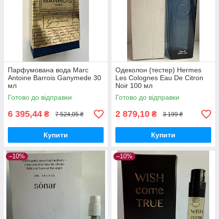
Парфумована вода Marc
Одеколон (тестер) Hermes
Antoine Barrois Ganymede 30
Les Colognes Eau De Citron
мл
Noir 100 мл
Готово до відправки
Готово до відправки
6 395,44
2 879,10
₴
₴
7 524,05 ₴
3 199 ₴
Купити
Купити
–10%
–10%