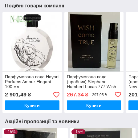
Подібні товари компанії
Парфумована вода Hayari
Парфумована вода
Пар
Parfums Amour Elegant
(пробник) Stephane
(про
100 мл
Humbert Lucas 777 Wish
New
Come True 2 мл
2 901,49
267,34
201
₴
₴
297,05 ₴
Купити
Купити
Акційні пропозиції та новинки
–15%
–15%