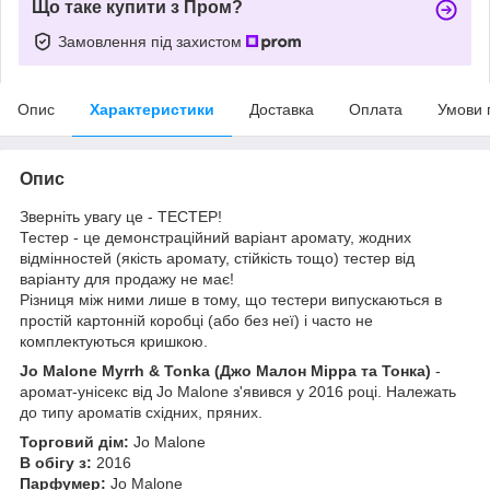
Що таке купити з Пром?
Замовлення під захистом
Опис
Характеристики
Доставка
Оплата
Умови 
Опис
Зверніть увагу це - ТЕСТЕР!
Тестер - це демонстраційний варіант аромату, жодних
відмінностей (якість аромату, стійкість тощо) тестер від
варіанту для продажу не має!
Різниця між ними лише в тому, що тестери випускаються в
простій картонній коробці (або без неї) і часто не
комплектуються кришкою.
Jo Malone Myrrh & Tonka
(Джо Малон Мірра та Тонка)
-
аромат-унісекс від Jo Malone з'явився у 2016 році. Належать
до типу ароматів східних, пряних.
Торговий дім:
Jo Malone
В обігу з:
2016
Парфумер:
Jo Malone