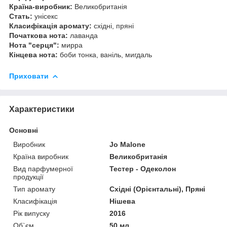
Країна-виробник:
Великобританія
Стать:
унісекс
Класифікація аромату:
східні, пряні
Початкова нота:
лаванда
Нота "серця":
мирра
Кінцева нота:
боби тонка, ваніль, мигдаль
Приховати
Характеристики
Основні
Виробник
Jo Malone
Країна виробник
Великобританія
Вид парфумерної
Тестер - Одеколон
продукції
Тип аромату
Східні (Орієнтальні), Пряні
Класифікація
Нішева
Рік випуску
2016
Об`єм
50 мл