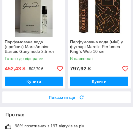
Парфумована вода
Парфумована вода (міні) у
(пробник) Marc Antoine
футлярі Marelle Perfumes
Barrois Ganymede 2.5 мл
King`s Web 10 мл
Готово до відправки
В наявності
452,43
797,92
₴
₴
502,70 ₴
Купити
Купити
Показати ще
Про нас
98% позитивних з 197 відгуків за рік