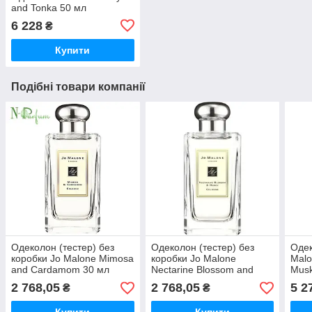
and Tonka 50 мл
6 228
₴
Купити
Подібні товари компанії
Одеколон (тестер) без
Одеколон (тестер) без
Одек
коробки Jo Malone Mimosa
коробки Jo Malone
Malo
and Cardamom 30 мл
Nectarine Blossom and
Musk
Honey 30 мл
2 768,05
2 768,05
5 2
₴
₴