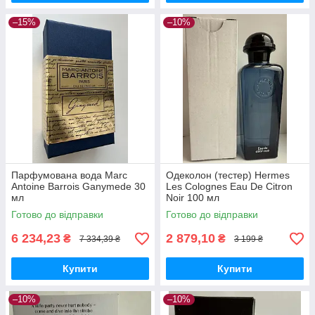
–15%
–10%
Парфумована вода Marc
Одеколон (тестер) Hermes
Antoine Barrois Ganymede 30
Les Colognes Eau De Citron
мл
Noir 100 мл
Готово до відправки
Готово до відправки
6 234,23
2 879,10
₴
₴
7 334,39 ₴
3 199 ₴
Купити
Купити
–10%
–10%