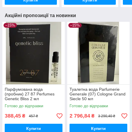
Купити
Купити
Акційні пропозиції та новинки
–15%
–15%
Парфумована вода
Туалетна вода Parfumerie
(пробник) 27 87 Perfumes
Generale (07) Cologne Grand
Genetic Bliss 2 мл
Siecle 50 мл
Готово до відправки
Готово до відправки
388,45
2 796,84
₴
₴
457 ₴
3 290,40 ₴
Купити
Купити