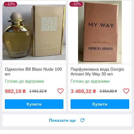
–10%
–10%
Одеколон Bill Blass Nude 100
Парфумована вода Giorgio
мл
Armani My Way 30 мл
Готово до відправки
Готово до відправки
982,19
3 469,32
₴
₴
1 091,32 ₴
3 854,80 ₴
Купити
Купити
Показати ще