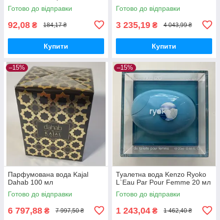
Готово до відправки
Готово до відправки
92,08
3 235,19
₴
₴
184,17 ₴
4 043,99 ₴
Купити
Купити
–15%
–15%
Парфумована вода Kajal
Туалетна вода Kenzo Ryoko
Dahab 100 мл
L`Eau Par Pour Femme 20 мл
Готово до відправки
Готово до відправки
6 797,88
1 243,04
₴
₴
7 997,50 ₴
1 462,40 ₴