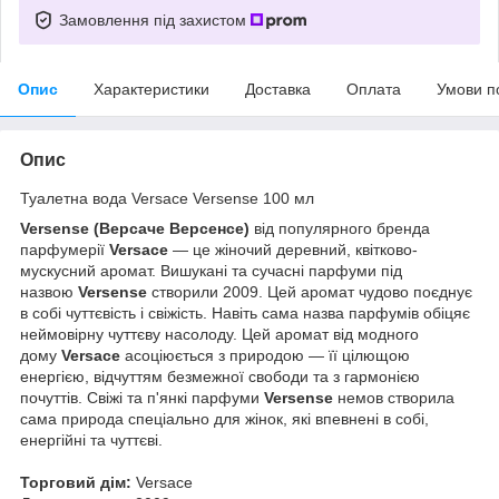
Замовлення під захистом
Опис
Характеристики
Доставка
Оплата
Умови п
Опис
Туалетна вода Versace Versense 100 мл
Versense (Версаче Версенсе)
від популярного бренда
парфумерії
Versace
— це жіночий деревний, квітково-
мускусний аромат. Вишукані та сучасні парфуми під
назвою
Versense
створили 2009. Цей аромат чудово поєднує
в собі чуттєвість і свіжість. Навіть сама назва парфумів обіцяє
неймовірну чуттєву насолоду. Цей аромат від модного
дому
Versace
асоціюється з природою — її цілющою
енергією, відчуттям безмежної свободи та з гармонією
почуттів. Свіжі та п'янкі парфуми
Versense
немов створила
сама природа спеціально для жінок, які впевнені в собі,
енергійні та чуттєві.
Торговий дім:
Versace