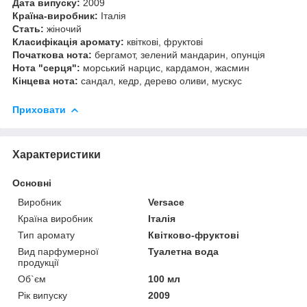
Дата випуску:
2009
Країна-виробник:
Італія
Стать:
жіночий
Класифікація аромату:
квіткові, фруктові
Початкова нота:
бергамот, зелений мандарин, опунція
Нота "серця":
морський нарцис, кардамон, жасмин
Кінцева нота:
сандал, кедр, дерево оливи, мускус
Приховати
Характеристики
Основні
Виробник
Versace
Країна виробник
Італія
Тип аромату
Квітково-фруктові
Вид парфумерної
Туалетна вода
продукції
Об`єм
100 мл
Рік випуску
2009