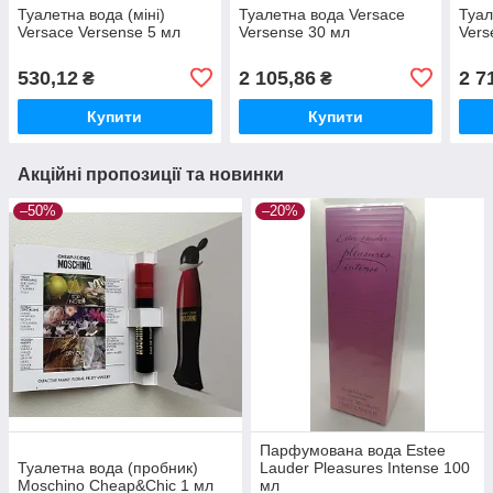
Туалетна вода (міні)
Туалетна вода Versace
Туал
Versace Versense 5 мл
Versense 30 мл
Vers
530,12
2 105,86
2 7
₴
₴
Купити
Купити
Акційні пропозиції та новинки
–50%
–20%
Парфумована вода Estee
Туалетна вода (пробник)
Lauder Pleasures Intense 100
Moschino Cheap&Chic 1 мл
мл