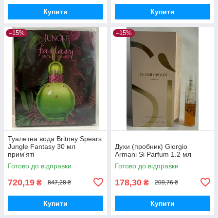
Купити
Купити
–15%
–15%
Туалетна вода Britney Spears
Jungle Fantasy 30 мл
Духи (пробник) Giorgio
прим'яті
Armani Si Parfum 1.2 мл
Готово до відправки
Готово до відправки
720,19
178,30
₴
₴
847,28 ₴
209,76 ₴
Купити
Купити