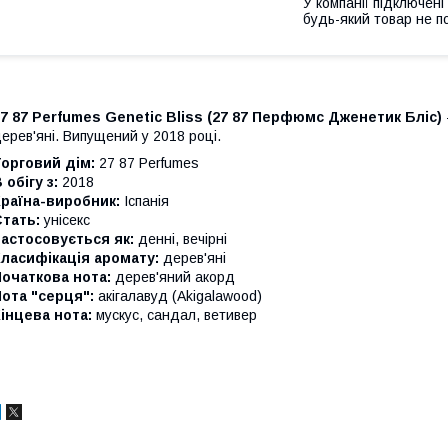
У компанії підключені
будь-який товар не п
7 87 Perfumes Genetic Bliss
(27 87 Перфюмс Дженетик Бліс)
ерев'яні. Випущений у 2018 році.
орговий дім:
27 87 Perfumes
 обігу з:
2018
раїна-виробник:
Іспанія
тать:
унісекс
астосовується як:
денні, вечірні
ласифікація аромату:
дерев'яні
очаткова нота:
дерев'яний акорд
ота "серця":
акігалавуд (Akigalawood)
інцева нота:
мускус, сандал, ветивер