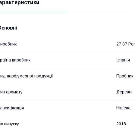
арактеристики
Основні
иробник
27 87 Pe
раїна виробник
Іспанія
ид парфумерної продукції
Пробник
ип аромату
Деревні
ласифікація
Нішева
ік випуску
2018