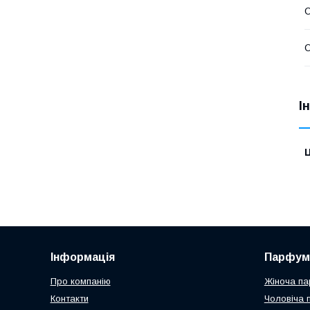
О
О
І
Ц
Інформація
Парфум
Про компанію
Жіноча па
Контакти
Чоловіча 