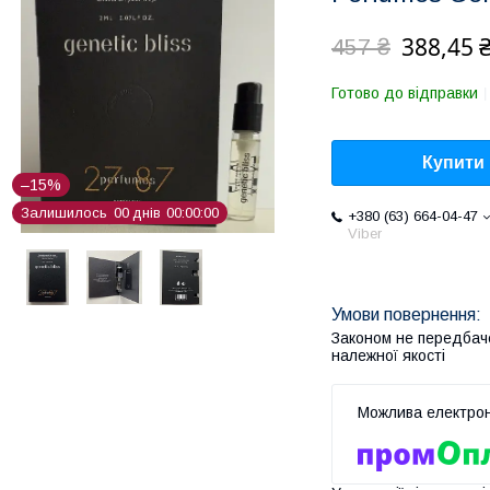
388,45 
457 ₴
Готово до відправки
Купити
–15%
Залишилось
0
0
днів
0
0
0
0
0
0
+380 (63) 664-04-47
Viber
Законом не передбач
належної якості