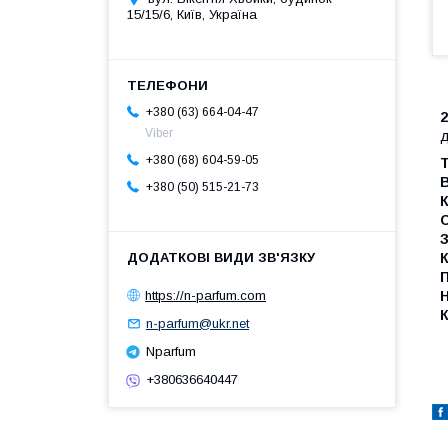
15/15/6, Київ, Україна
+380 (63) 664-04-47
2
Viber
д
+380 (68) 604-59-05
Т
В
+380 (50) 515-21-73
К
С
З
К
П
https://n-parfum.com
Н
К
n-parfum@ukr.net
Nparfum
+380636640447