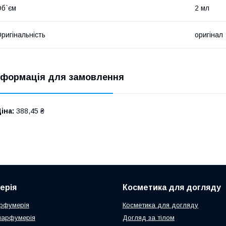
б`єм
2 мл
ригінальність
оригінал
нформація для замовлення
іна:
388,45 ₴
ерія
Косметика для догляду
рфумерія
Косметика для догляду
парфумерія
Догляд за тілом