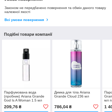
Законом не передбачено повернення та обмін даного товару
належної якості
Всі умови повернення
Подібні товари компанії
Парфумована вода
Димка для тіла Ariana
Парф
(пробник) Ariana Grande
Grande Cloud 236 мл
Gran
God Is A Woman 1.5 мл
мл п
209,76
786,04
1 4
₴
₴