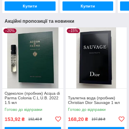
Купити
Купити
Акційні пропозиції та новинки
–20%
–15%
Одеколон (пробник) Acqua di
Parma Colonia C.L.U.B. 2022
Туалетна вода (пробник)
1.5 мл
Christian Dior Sauvage 1 мл
Готово до відправки
Готово до відправки
153,92
168,20
₴
₴
192,40 ₴
197,88 ₴