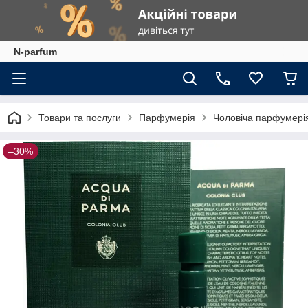
N-parfum
Товари та послуги
Парфумерія
Чоловіча парфумері
–30%