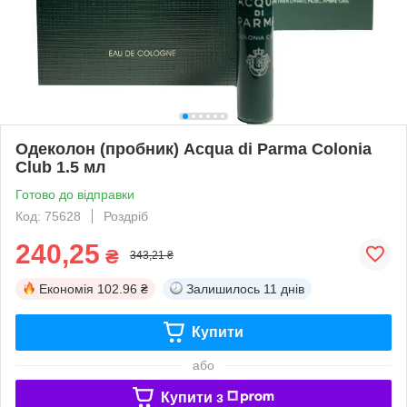
Одеколон (пробник) Acqua di Parma Colonia
Club 1.5 мл
Готово до відправки
Код: 75628
Роздріб
240,25
₴
343,21 ₴
Економія
102.96 ₴
Залишилось
11 днів
Купити
або
Купити з