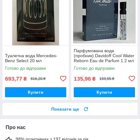
Парфумована вода
Туалетна вода Mercedes-
(пробник) Davidoff Cool Water
Benz Select 20 мл
Reborn Eau de Parfum 1.2 мл
Готово до відправки
Готово до відправки
693,77
135,96
₴
₴
816,20 ₴
159,95 ₴
Купити
Купити
Показати ще
Про нас
98% позитивних з 197 відгуків за рік