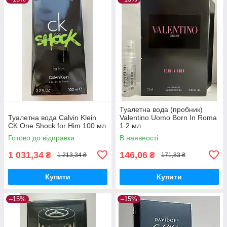
Туалетна вода (пробник)
Туалетна вода Calvin Klein
Valentino Uomo Born In Roma
CK One Shock for Him 100 мл
1.2 мл
Готово до відправки
В наявності
1 031,34
146,06
₴
₴
1 213,34 ₴
171,83 ₴
Купити
Купити
–15%
–15%