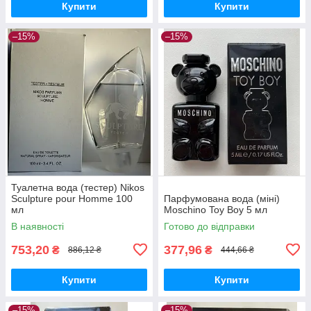
Купити
Купити
–15%
–15%
Туалетна вода (тестер) Nikos
Sculpture pour Homme 100
Парфумована вода (міні)
мл
Moschino Toy Boy 5 мл
В наявності
Готово до відправки
753,20
377,96
₴
₴
886,12 ₴
444,66 ₴
Купити
Купити
–15%
–15%