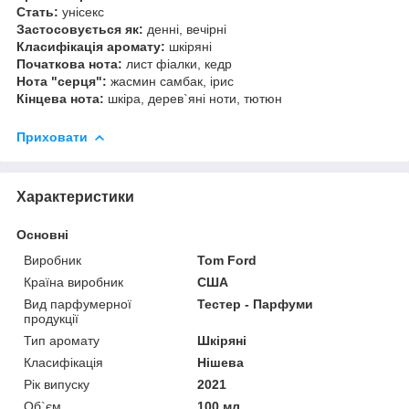
Стать:
унісекс
Застосовується як:
денні, вечірні
Класифікація аромату:
шкіряні
Початкова нота:
лист фіалки, кедр
Нота "серця":
жасмин самбак, ірис
Кінцева нота:
шкіра, дерев`яні ноти, тютюн
Приховати
Характеристики
Основні
Виробник
Tom Ford
Країна виробник
США
Вид парфумерної
Тестер - Парфуми
продукції
Тип аромату
Шкіряні
Класифікація
Нішева
Рік випуску
2021
Об`єм
100 мл