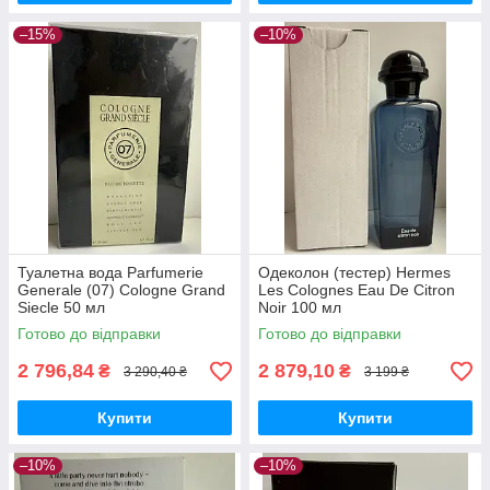
–15%
–10%
Туалетна вода Parfumerie
Одеколон (тестер) Hermes
Generale (07) Cologne Grand
Les Colognes Eau De Citron
Siecle 50 мл
Noir 100 мл
Готово до відправки
Готово до відправки
2 796,84
2 879,10
₴
₴
3 290,40 ₴
3 199 ₴
Купити
Купити
–10%
–10%