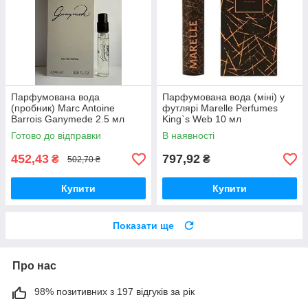
Парфумована вода
Парфумована вода (міні) у
(пробник) Marc Antoine
футлярі Marelle Perfumes
Barrois Ganymede 2.5 мл
King`s Web 10 мл
Готово до відправки
В наявності
452,43
797,92
₴
₴
502,70 ₴
Купити
Купити
Показати ще
Про нас
98% позитивних з 197 відгуків за рік