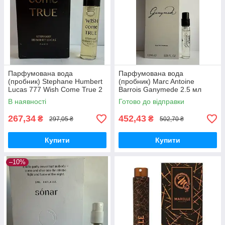
Парфумована вода
Парфумована вода
(пробник) Stephane Humbert
(пробник) Marc Antoine
Lucas 777 Wish Come True 2
Barrois Ganymede 2.5 мл
мл
В наявності
Готово до відправки
267,34
452,43
₴
₴
297,05 ₴
502,70 ₴
Купити
Купити
–10%