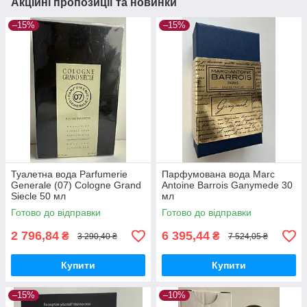
Акційні пропозиції та новинки
–15%
–15%
Туалетна вода Parfumerie
Парфумована вода Marc
Generale (07) Cologne Grand
Antoine Barrois Ganymede 30
Siecle 50 мл
мл
Готово до відправки
Готово до відправки
2 796,84
6 395,44
₴
₴
3 290,40 ₴
7 524,05 ₴
Купити
Купити
–15%
–10%