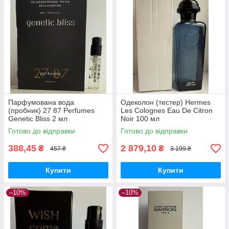
Парфумована вода
Одеколон (тестер) Hermes
(пробник) 27 87 Perfumes
Les Colognes Eau De Citron
Genetic Bliss 2 мл
Noir 100 мл
Готово до відправки
Готово до відправки
388,45
2 879,10
₴
₴
457 ₴
3 199 ₴
Купити
Купити
–10%
–10%