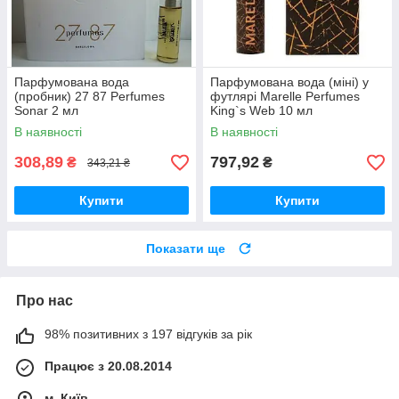
Парфумована вода
Парфумована вода (міні) у
(пробник) 27 87 Perfumes
футлярі Marelle Perfumes
Sonar 2 мл
King`s Web 10 мл
В наявності
В наявності
308,89
797,92
₴
₴
343,21 ₴
Купити
Купити
Показати ще
Про нас
98% позитивних з 197 відгуків за рік
Працює з 20.08.2014
м. Київ