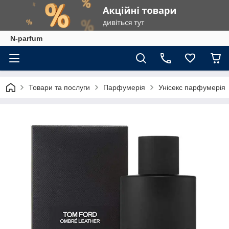
N-parfum
Товари та послуги
Парфумерія
Унісекс парфумерія