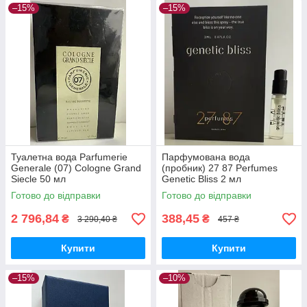
–15%
–15%
Туалетна вода Parfumerie
Парфумована вода
Generale (07) Cologne Grand
(пробник) 27 87 Perfumes
Siecle 50 мл
Genetic Bliss 2 мл
Готово до відправки
Готово до відправки
2 796,84
388,45
₴
₴
3 290,40 ₴
457 ₴
Купити
Купити
–15%
–10%