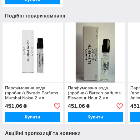
Подібні товари компанії
Парфумована вода
Парфумована вода
Пар
(пробник) Byredo Parfums
(пробник) Byredo parfums
(про
Mumbai Noise 2 мл
Eleventur Hour 2 мл
Anim
451,06
451,06
451
₴
₴
Купити
Купити
Акційні пропозиції та новинки