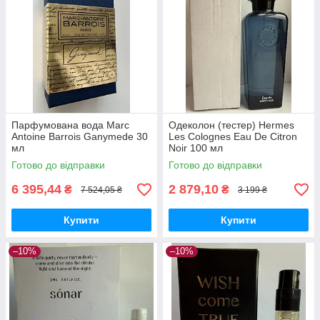
Парфумована вода Marc
Одеколон (тестер) Hermes
Antoine Barrois Ganymede 30
Les Colognes Eau De Citron
мл
Noir 100 мл
Готово до відправки
Готово до відправки
6 395,44
2 879,10
₴
₴
7 524,05 ₴
3 199 ₴
Купити
Купити
–10%
–10%