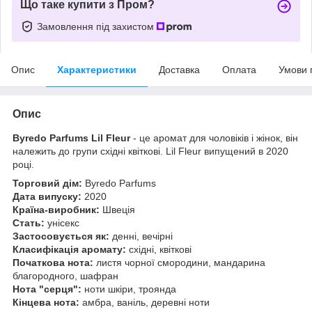
Що таке купити з Пром?
Замовлення під захистом
Опис
Характеристики
Доставка
Оплата
Умови 
Опис
Byredo Parfums Lil Fleur
- це аромат для чоловіків і жінок, він
належить до групи східні квіткові. Lil Fleur випущений в 2020
році.
Торговий дім:
Byredo Parfums
Дата випуску:
2020
Країна-виробник:
Швеція
Стать:
унісекс
Застосовується як:
денні, вечірні
Класифікація аромату:
східні, квіткові
Початкова нота:
листя чорної смородини, мандарина
благородного, шафран
Нота "серця":
ноти шкіри, троянда
Кінцева нота:
амбра, ваніль, деревні ноти