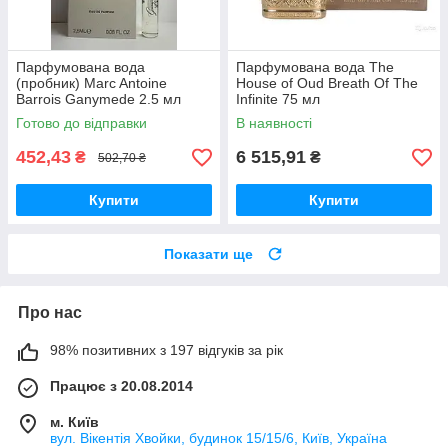
Парфумована вода
Парфумована вода The
(пробник) Marc Antoine
House of Oud Breath Of The
Barrois Ganymede 2.5 мл
Infinite 75 мл
Готово до відправки
В наявності
452,43
6 515,91
₴
₴
502,70 ₴
Купити
Купити
Показати ще
Про нас
98% позитивних з 197 відгуків за рік
Працює з 20.08.2014
м. Київ
вул. Вікентія Хвойки, будинок 15/15/6, Київ, Україна