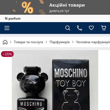
N-parfum
Товари та послуги
Парфумерія
Чоловіча парфумері
–15%