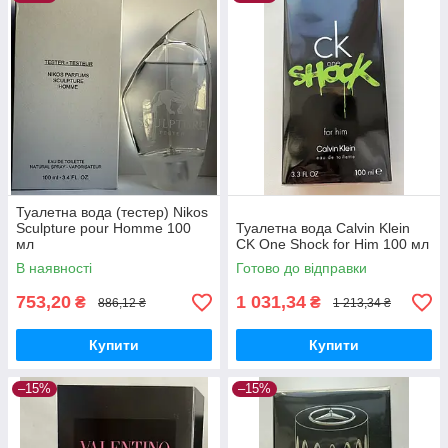
Туалетна вода (тестер) Nikos
Sculpture pour Homme 100
Туалетна вода Calvin Klein
мл
CK One Shock for Him 100 мл
В наявності
Готово до відправки
753,20
1 031,34
₴
₴
886,12 ₴
1 213,34 ₴
Купити
Купити
–15%
–15%