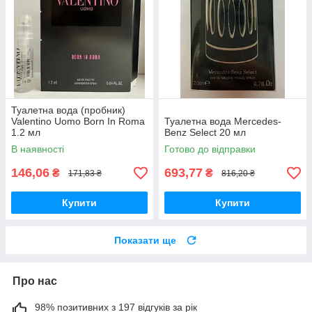
Туалетна вода (пробник)
Valentino Uomo Born In Roma
Туалетна вода Mercedes-
1.2 мл
Benz Select 20 мл
В наявності
Готово до відправки
146,06
693,77
₴
₴
171,83 ₴
816,20 ₴
Купити
Купити
Показати ще
Про нас
98% позитивних з 197 відгуків за рік