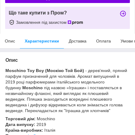
Що таке купити з Пром?
Замовлення під захистом
Опис
Характеристики
Доставка
Оплата
Умови 
Опис
Moschino Toy Boy (
Москіно Той Бой)
- дерев'яний, пряний
парфум призначений для чоловіків. Аромат випущений в
2019 році парфюмерами італійського модельного
будинку
Moschino
під назвою «Іграшки» і поставляється в
незвичайному флаконі, який виглядає як плюшевий
ведмедик. Пляшка знаходиться всередині плюшевого
ведмедика і дифузор відкривається коли знімається голова
ведмедя. Перекладається як "Іграшка для хлопчиків"
Торговий дім:
Moschino
Дата випуску:
2019
Країна-виробник:
Італія