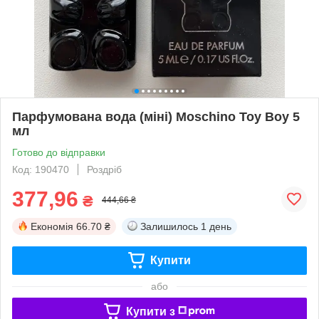
Парфумована вода (міні) Moschino Toy Boy 5
мл
Готово до відправки
Код: 190470
Роздріб
377,96
₴
444,66 ₴
Економія
66.70 ₴
Залишилось
1 день
Купити
або
Купити з