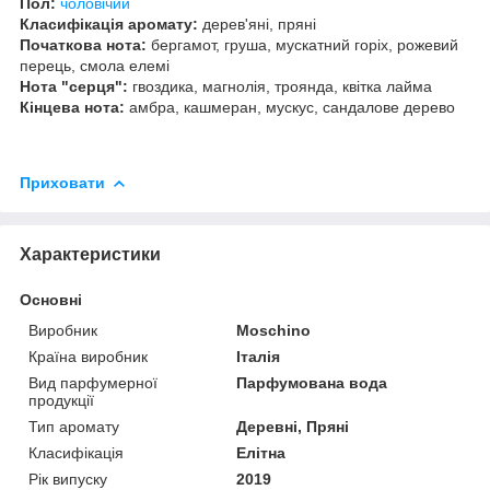
Пол:
чоловічий
Класифікація аромату:
дерев'яні, пряні
Початкова нота:
бергамот, груша, мускатний горіх, рожевий
перець, смола елемі
Нота "серця":
гвоздика, магнолія, троянда, квітка лайма
Кінцева нота:
амбра, кашмеран, мускус, сандалове дерево
Приховати
Характеристики
Основні
Виробник
Moschino
Країна виробник
Італія
Вид парфумерної
Парфумована вода
продукції
Тип аромату
Деревні, Пряні
Класифікація
Елітна
Рік випуску
2019