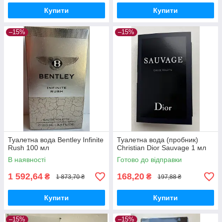
Купити
Купити
–15%
–15%
Туалетна вода Bentley Infinite
Туалетна вода (пробник)
Rush 100 мл
Christian Dior Sauvage 1 мл
В наявності
Готово до відправки
1 592,64
168,20
₴
₴
1 873,70 ₴
197,88 ₴
Купити
Купити
–15%
–15%