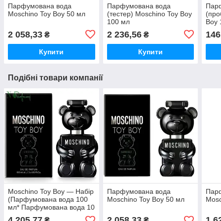
Парфумована вода
Парфумована вода
Пар
Moschino Toy Boy 50 мл
(тестер) Moschino Toy Boy
(про
100 мл
Boy 
2 058,33
2 236,56
146
₴
₴
Купити
Купити
Подібні товари компанії
Moschino Toy Boy — Набір
Парфумована вода
Пар
(Парфумована вода 100
Moschino Toy Boy 50 мл
Mosc
мл* Парфумована вода 10
мл* Гель для душу 100
4 205,77
2 058,33
1 6
₴
₴