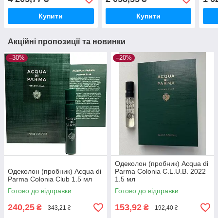
мл* Бальзам після гоління
Купити
Купити
Акційні пропозиції та новинки
–30%
–20%
Одеколон (пробник) Acqua di
Одеколон (пробник) Acqua di
Parma Colonia C.L.U.B. 2022
Parma Colonia Club 1.5 мл
1.5 мл
Готово до відправки
Готово до відправки
240,25
153,92
₴
₴
343,21 ₴
192,40 ₴