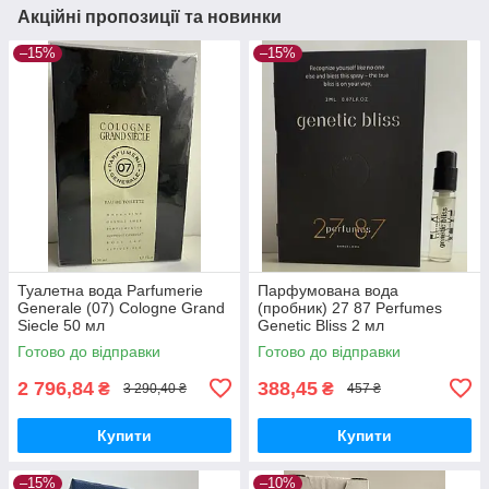
Акційні пропозиції та новинки
–15%
–15%
Туалетна вода Parfumerie
Парфумована вода
Generale (07) Cologne Grand
(пробник) 27 87 Perfumes
Siecle 50 мл
Genetic Bliss 2 мл
Готово до відправки
Готово до відправки
2 796,84
388,45
₴
₴
3 290,40 ₴
457 ₴
Купити
Купити
–15%
–10%