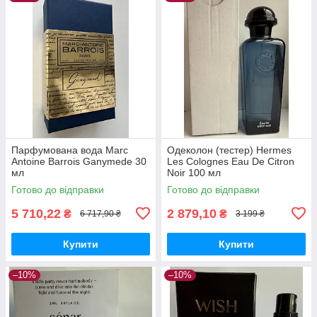
Парфумована вода Marc
Одеколон (тестер) Hermes
Antoine Barrois Ganymede 30
Les Colognes Eau De Citron
мл
Noir 100 мл
Готово до відправки
Готово до відправки
5 710,22
2 879,10
₴
₴
6 717,90 ₴
3 199 ₴
Купити
Купити
–10%
–10%