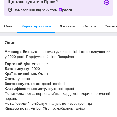
Що таке купити з Пром?
Замовлення під захистом
Опис
Характеристики
Доставка
Оплата
Умови 
Опис
Amouage Enclave
— аромат для чоловіків і жінок випущений
у 2020 році. Парфумер: Julien Rasquinet.
Торговий дім:
Amouage
Дата випуску:
2020
Країна виробник:
Оман
Стать:
унісекс
Застосовується як
: денні, вечірні
Класифікація аромату:
фужерні, пряні
Початкова нота:
перцева м'ята, кардамон, кориця, рожевий
перець
Нота "серця":
олібанум, пачулі, ветивер, троянда
Кінцева нота:
Amber Xtreme, лабданум, шкіра