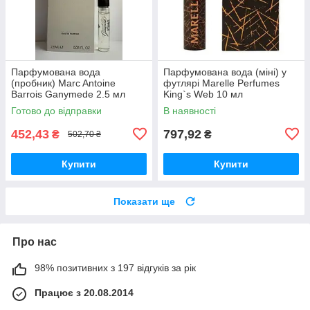
Парфумована вода
Парфумована вода (міні) у
(пробник) Marc Antoine
футлярі Marelle Perfumes
Barrois Ganymede 2.5 мл
King`s Web 10 мл
Готово до відправки
В наявності
452,43
797,92
₴
₴
502,70 ₴
Купити
Купити
Показати ще
Про нас
98% позитивних з 197 відгуків за рік
Працює з 20.08.2014