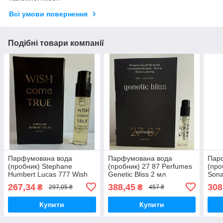
Всі умови повернення
Подібні товари компанії
Парфумована вода
Парфумована вода
Пар
(пробник) Stephane
(пробник) 27 87 Perfumes
(про
Humbert Lucas 777 Wish
Genetic Bliss 2 мл
Sona
Come True 2 мл
267,34
388,45
308
₴
₴
297,05 ₴
457 ₴
Купити
Купити