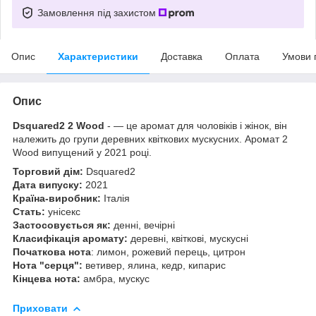
Замовлення під захистом
Опис
Характеристики
Доставка
Оплата
Умови 
Опис
Dsquared2 2 Wood
- — це аромат для чоловіків і жінок, він
належить до групи деревних квіткових мускусних. Аромат 2
Wood випущений у 2021 році.
Торговий дім:
Dsquared2
Дата випуску:
2021
Країна-виробник:
Італія
Стать:
унісекс
Застосовується як:
денні, вечірні
Класифікація аромату:
деревні, квіткові, мускусні
Початкова нота
: лимон, рожевий перець, цитрон
Нота "серця":
ветивер, ялина, кедр, кипарис
Кінцева нота:
амбра, мускус
Приховати