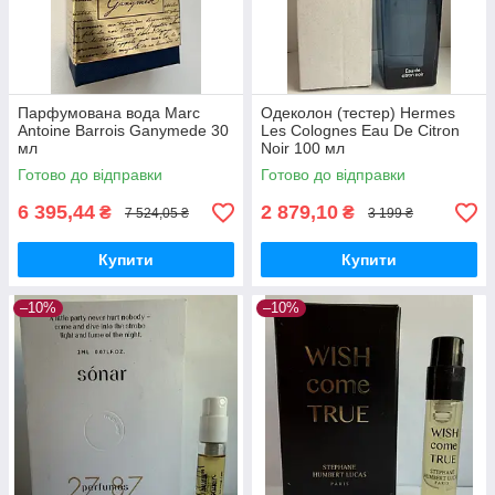
Парфумована вода Marc
Одеколон (тестер) Hermes
Antoine Barrois Ganymede 30
Les Colognes Eau De Citron
мл
Noir 100 мл
Готово до відправки
Готово до відправки
6 395,44
2 879,10
₴
₴
7 524,05 ₴
3 199 ₴
Купити
Купити
–10%
–10%