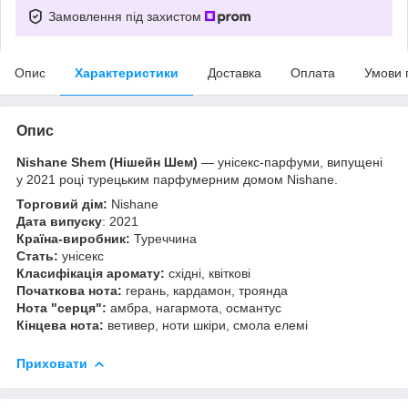
Замовлення під захистом
Опис
Характеристики
Доставка
Оплата
Умови 
Опис
Nishane Shem (Нішейн Шем)
— унісекс-парфуми, випущені
у 2021 році турецьким парфумерним домом Nishane.
Торговий дім:
Nishane
Дата випуску
: 2021
Країна-виробник:
Туреччина
Стать:
унісекс
Класифікація аромату:
східні, квіткові
Початкова нота:
герань, кардамон, троянда
Нота "серця":
амбра, нагармота, османтус
Кінцева нота:
ветивер, ноти шкіри, смола елемі
Приховати