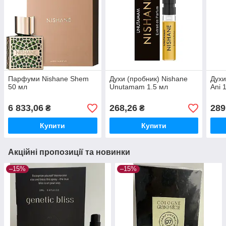
Парфуми Nishane Shem
Духи (пробник) Nishane
Духи
50 мл
Unutamam 1.5 мл
Ani 
6 833,06
268,26
289
₴
₴
Купити
Купити
Акційні пропозиції та новинки
–15%
–15%