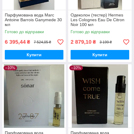
Парфумована вода Marc
Одеколон (тестер) Hermes
Antoine Barrois Ganymede 30
Les Colognes Eau De Citron
мл
Noir 100 мл
Готово до відправки
Готово до відправки
6 395,44
2 879,10
₴
₴
7 524,05 ₴
3 199 ₴
Купити
Купити
–10%
–10%
Парфумована вода
Парфумована вода