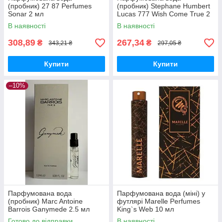
(пробник) 27 87 Perfumes
(пробник) Stephane Humbert
Sonar 2 мл
Lucas 777 Wish Come True 2
мл
В наявності
В наявності
308,89
267,34
₴
₴
343,21 ₴
297,05 ₴
Купити
Купити
–10%
Парфумована вода
Парфумована вода (міні) у
(пробник) Marc Antoine
футлярі Marelle Perfumes
Barrois Ganymede 2.5 мл
King`s Web 10 мл
Готово до відправки
В наявності