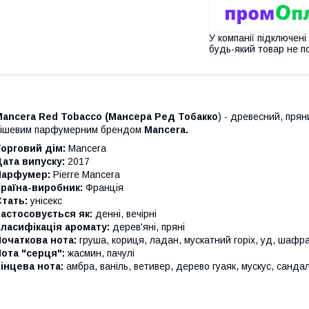
У компанії підключені
будь-який товар не п
Mancera Red Tobacco (Мансера Ред Тобакко
) - древесний, пря
ішевим парфумерним брендом
Mancera.
орговий дім:
Mancera
ата випуску:
2017
Парфумер:
Pierre Mancera
раїна-виробник:
Франція
тать:
унісекс
астосовується як:
денні, вечірні
ласифікація аромату:
дерев'яні, пряні
очаткова нота:
груша, кориця, ладан, мускатний горіх, уд, шафра
ота "серця":
жасмин, пачулі
інцева нота:
амбра, ваніль, ветивер, дерево гуаяк, мускус, санд