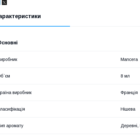
арактеристики
Основні
иробник
Mancera
б`єм
8 мл
раїна виробник
Франція
ласифікація
Нішева
ип аромату
Деревні,