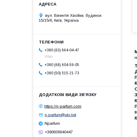
вул. Вікентія Хвойки, будинок
15/15/6, Київ, Україна
+380 (63) 664-04-47
Viber
н
+380 (68) 604-59-05
Т
Д
+380 (50) 515-21-73
К
С
З
К
https://n-parfum.com
П
Н
n-parfum@ukr.net
К
Nparfum
+380636640447