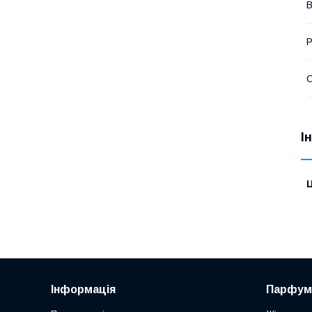
В
Р
О
І
Ц
Інформація
Парфум