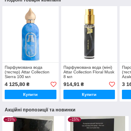
Парфумована вода
Парфумована вода (міні)
Пар
(тестер) Attar Collection
Attar Collection Floral Musk
(тест
Sierra 100 мл
8 мл
Azal
4 125,80
914,91
3 1
₴
₴
Купити
Купити
Акційні пропозиції та новинки
–15%
–15%