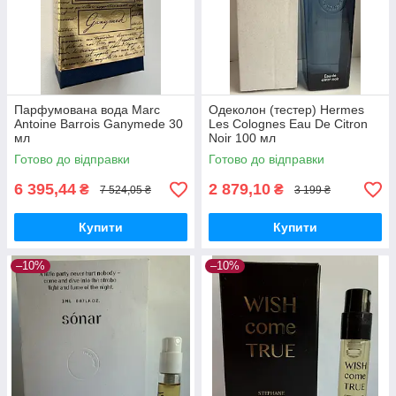
Парфумована вода Marc
Одеколон (тестер) Hermes
Antoine Barrois Ganymede 30
Les Colognes Eau De Citron
мл
Noir 100 мл
Готово до відправки
Готово до відправки
6 395,44
2 879,10
₴
₴
7 524,05 ₴
3 199 ₴
Купити
Купити
–10%
–10%