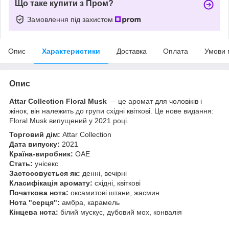
Що таке купити з Пром?
Замовлення під захистом
Опис
Характеристики
Доставка
Оплата
Умови 
Опис
Attar Collection Floral Musk
— це аромат для чоловіків і
жінок, він належить до групи східні квіткові. Це нове видання:
Floral Musk випущений у 2021 році.
Торговий дім:
Attar Collection
Дата випуску:
2021
Країна-виробник:
ОАЕ
Стать:
унісекс
Застосовується як:
денні, вечірні
Класифікація аромату:
східні, квіткові
Початкова нота:
оксамитові штани, жасмин
Нота "серця":
амбра, карамель
Кінцева нота:
білий мускус, дубовий мох, конвалія