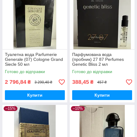
Туалетна вода Parfumerie
Парфумована вода
Generale (07) Cologne Grand
(пробник) 27 87 Perfumes
Siecle 50 мл
Genetic Bliss 2 мл
Готово до відправки
Готово до відправки
2 796,84
388,45
₴
₴
3 290,40 ₴
457 ₴
Купити
Купити
–15%
–10%