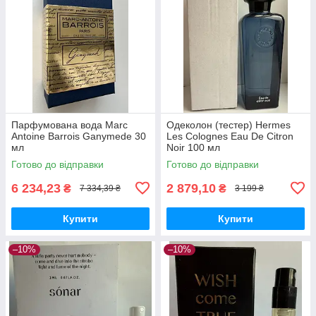
Парфумована вода Marc
Одеколон (тестер) Hermes
Antoine Barrois Ganymede 30
Les Colognes Eau De Citron
мл
Noir 100 мл
Готово до відправки
Готово до відправки
6 234,23
2 879,10
₴
₴
7 334,39 ₴
3 199 ₴
Купити
Купити
–10%
–10%