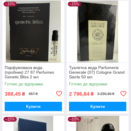
–15%
–15%
Парфумована вода
Туалетна вода Parfumerie
(пробник) 27 87 Perfumes
Generale (07) Cologne Grand
Genetic Bliss 2 мл
Siecle 50 мл
Готово до відправки
Готово до відправки
388,45
2 796,84
₴
₴
457 ₴
3 290,40 ₴
Купити
Купити
–15%
–10%