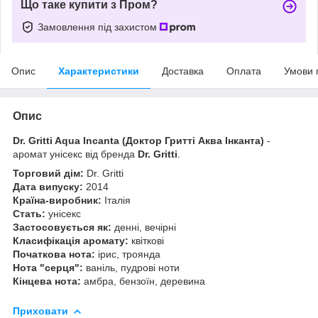
Що таке купити з Пром?
Замовлення під захистом
Опис
Характеристики
Доставка
Оплата
Умови 
Опис
Dr. Gritti Aqua Incanta (Доктор Гритті Аква Інканта)
-
аромат унісекс від бренда
Dr. Gritti
.
Торговий дім:
Dr. Gritti
Дата випуску:
2014
Країна-виробник:
Італія
Стать:
унісекс
Застосовується як:
денні, вечірні
Класифікація аромату:
квіткові
Початкова нота:
ірис, троянда
Нота "серця":
ваніль, пудрові ноти
Кінцева нота:
амбра, бензоїн, деревина
Приховати