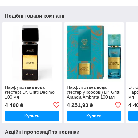
Подібні товари компанії
Парфумована вода
Парфумована вода
Dr. G
(тестер) Dr. Gritti Decimo
(тестер у коробці) Dr. Gritti
Пар
100 мл
Arancia Ambrata 100 мл
мл
4 400
4 251,93
4 4
₴
₴
Купити
Купити
Акційні пропозиції та новинки