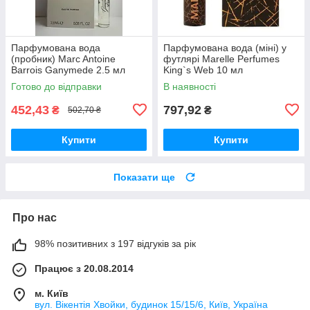
Парфумована вода
Парфумована вода (міні) у
(пробник) Marc Antoine
футлярі Marelle Perfumes
Barrois Ganymede 2.5 мл
King`s Web 10 мл
Готово до відправки
В наявності
452,43
797,92
₴
₴
502,70 ₴
Купити
Купити
Показати ще
Про нас
98% позитивних з 197 відгуків за рік
Працює з 20.08.2014
м. Київ
вул. Вікентія Хвойки, будинок 15/15/6, Київ, Україна