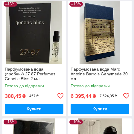
–15%
–15%
Парфумована вода
Парфумована вода Marc
(пробник) 27 87 Perfumes
Antoine Barrois Ganymede 30
Genetic Bliss 2 мл
мл
Готово до відправки
Готово до відправки
388,45
6 395,44
₴
₴
457 ₴
7 524,05 ₴
Купити
Купити
–15%
–10%