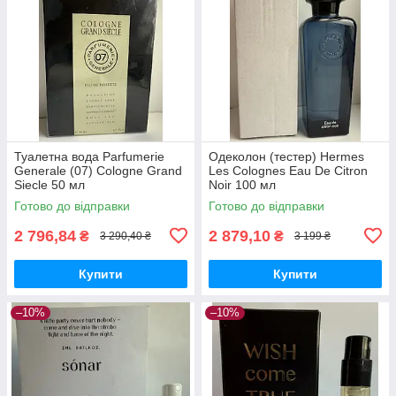
Туалетна вода Parfumerie
Одеколон (тестер) Hermes
Generale (07) Cologne Grand
Les Colognes Eau De Citron
Siecle 50 мл
Noir 100 мл
Готово до відправки
Готово до відправки
2 796,84
2 879,10
₴
₴
3 290,40 ₴
3 199 ₴
Купити
Купити
–10%
–10%