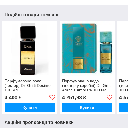
Подібні товари компанії
Парфумована вода
Парфумована вода
Пар
(тестер) Dr. Gritti Decimo
(тестер у коробці) Dr. Gritti
(тест
100 мл
Arancia Ambrata 100 мл
100 
4 400
4 251,93
4 5
₴
₴
Купити
Купити
Акційні пропозиції та новинки