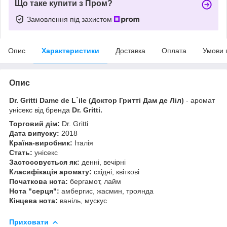
Що таке купити з Пром?
Замовлення під захистом
Опис
Характеристики
Доставка
Оплата
Умови 
Опис
Dr. Gritti Dame de L`ile (Доктор Гритті Дам де Ліл)
- аромат
унісекс від бренда
Dr. Gritti.
Торговий дім:
Dr. Gritti
Дата випуску:
2018
Країна-виробник:
Італія
Стать:
унісекс
Застосовується як:
денні, вечірні
Класифікація аромату:
східні, квіткові
Початкова нота:
бергамот, лайм
Нота "серця":
амбергис, жасмин, троянда
Кінцева нота:
ваніль, мускус
Приховати