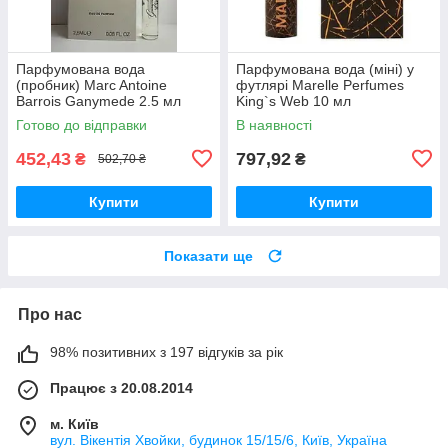
Парфумована вода
Парфумована вода (міні) у
(пробник) Marc Antoine
футлярі Marelle Perfumes
Barrois Ganymede 2.5 мл
King`s Web 10 мл
Готово до відправки
В наявності
452,43
797,92
₴
₴
502,70 ₴
Купити
Купити
Показати ще
Про нас
98% позитивних з 197 відгуків за рік
Працює з 20.08.2014
м. Київ
вул. Вікентія Хвойки, будинок 15/15/6, Київ, Україна