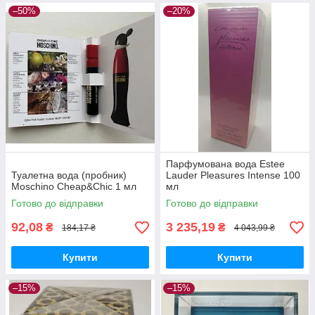
–50%
–20%
Парфумована вода Estee
Туалетна вода (пробник)
Lauder Pleasures Intense 100
Moschino Cheap&Chic 1 мл
мл
Готово до відправки
Готово до відправки
92,08
3 235,19
₴
₴
184,17 ₴
4 043,99 ₴
Купити
Купити
–15%
–15%