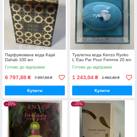
Парфумована вода Kajal
Туалетна вода Kenzo Ryoko
Dahab 100 мл
L`Eau Par Pour Femme 20 мл
Готово до відправки
Готово до відправки
6 797,88
1 243,04
₴
₴
7 997,50 ₴
1 462,40 ₴
Купити
Купити
–15%
–15%