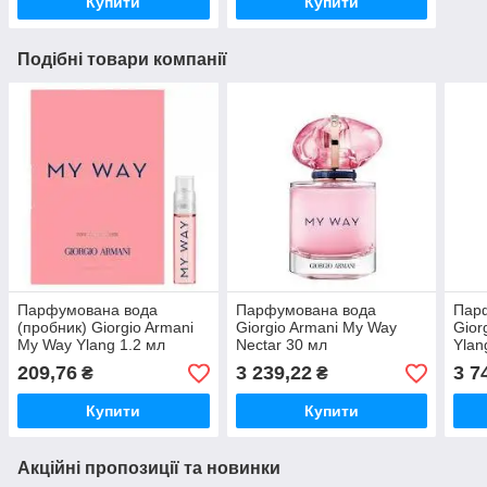
Купити
Купити
Подібні товари компанії
Парфумована вода
Парфумована вода
Пар
(пробник) Giorgio Armani
Giorgio Armani My Way
Gior
My Way Ylang 1.2 мл
Nectar 30 мл
Ylan
209,76
3 239,22
3 7
₴
₴
Купити
Купити
Акційні пропозиції та новинки