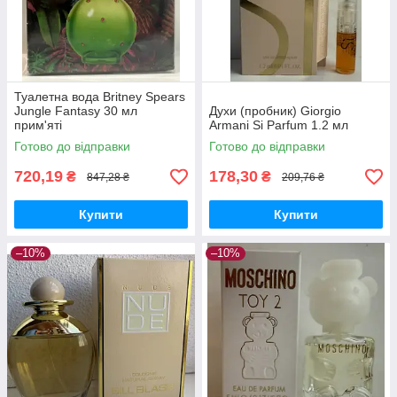
Туалетна вода Britney Spears
Jungle Fantasy 30 мл
Духи (пробник) Giorgio
прим'яті
Armani Si Parfum 1.2 мл
Готово до відправки
Готово до відправки
720,19
178,30
₴
₴
847,28 ₴
209,76 ₴
Купити
Купити
–10%
–10%