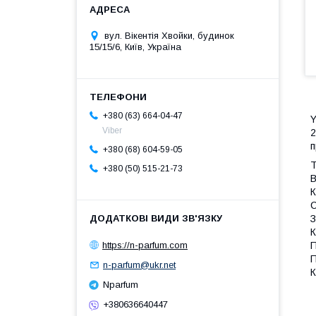
вул. Вікентія Хвойки, будинок
15/15/6, Київ, Україна
+380 (63) 664-04-47
Y
Viber
2
п
+380 (68) 604-59-05
Т
+380 (50) 515-21-73
В
К
С
З
К
https://n-parfum.com
П
П
n-parfum@ukr.net
К
Nparfum
+380636640447