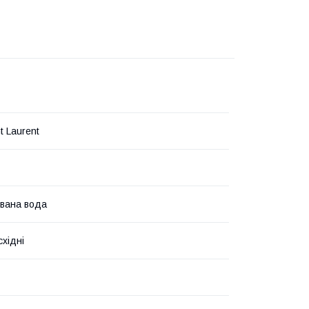
t Laurent
вана вода
східні