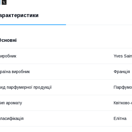
арактеристики
Основні
иробник
Yves Sain
раїна виробник
Франція
ид парфумерної продукції
Парфумо
ип аромату
Квітково-
ласифікація
Елітна