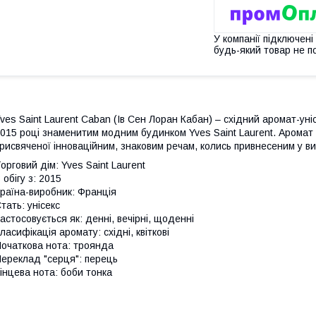
У компанії підключені
будь-який товар не п
ves Saint Laurent Caban (Ів Сен Лоран Кабан) – східний аромат-уні
015 році знаменитим модним будинком Yves Saint Laurent. Аромат є
рисвяченої інноваційним, знаковим речам, колись привнесеним у в
орговий дім: Yves Saint Laurent
 обігу з: 2015
раїна-виробник: Франція
тать: унісекс
астосовується як: денні, вечірні, щоденні
ласифікація аромату: східні, квіткові
очаткова нота: троянда
ереклад "серця": перець
інцева нота: боби тонка