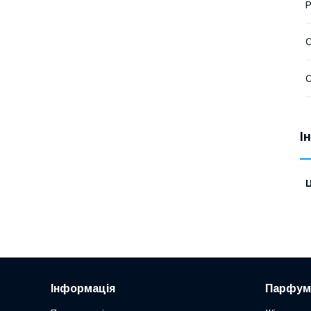
Р
О
О
І
Ц
Інформація
Парфум