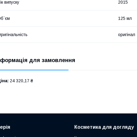
ік випуску
2015
б`єм
125 мл
ригінальність
оригінал
нформація для замовлення
іна:
24 320,17 ₴
ерія
Косметика для догляду