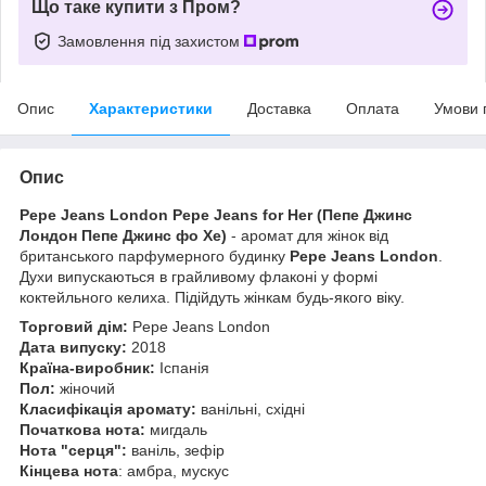
Що таке купити з Пром?
Замовлення під захистом
Опис
Характеристики
Доставка
Оплата
Умови 
Опис
Pepe Jeans London Pepe Jeans for Her (Пепе Джинс
Лондон Пепе Джинс фо Хе)
- аромат для жінок від
британського парфумерного будинку
Pepe Jeans London
.
Духи випускаються в грайливому флаконі у формі
коктейльного келиха. Підійдуть жінкам будь-якого віку.
Торговий дім:
Pepe Jeans London
Дата випуску:
2018
Країна-виробник:
Іспанія
Пол:
жіночий
Класифікація аромату:
ванільні, східні
Початкова нота:
мигдаль
Нота "серця":
ваніль, зефір
Кінцева нота
: амбра, мускус