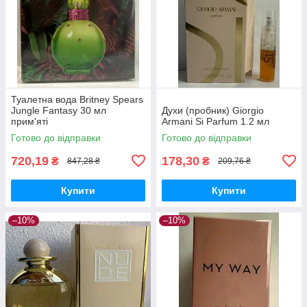
Туалетна вода Britney Spears
Jungle Fantasy 30 мл
Духи (пробник) Giorgio
прим'яті
Armani Si Parfum 1.2 мл
Готово до відправки
Готово до відправки
720,19
178,30
₴
₴
847,28 ₴
209,76 ₴
Купити
Купити
–10%
–10%