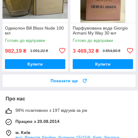
Одеколон Bill Blass Nude 100
Парфумована вода Giorgio
мл
Armani My Way 30 мл
Готово до відправки
Готово до відправки
982,19
3 469,32
₴
₴
1 091,32 ₴
3 854,80 ₴
Купити
Купити
Показати ще
Про нас
98% позитивних з 197 відгуків за рік
Працює з 20.08.2014
м. Київ
вул. Вікентія Хвойки, будинок 15/15/6, Київ, Україна