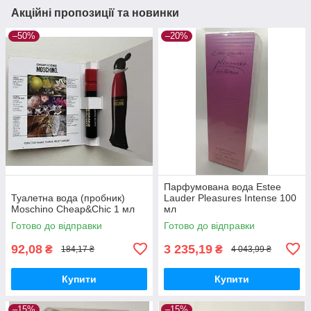
Акційні пропозиції та новинки
–50%
–20%
Парфумована вода Estee
Туалетна вода (пробник)
Lauder Pleasures Intense 100
Moschino Cheap&Chic 1 мл
мл
Готово до відправки
Готово до відправки
92,08
3 235,19
₴
₴
184,17 ₴
4 043,99 ₴
Купити
Купити
–15%
–15%