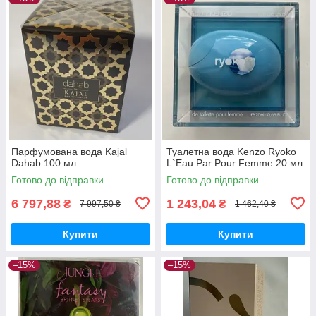
Парфумована вода Kajal
Туалетна вода Kenzo Ryoko
Dahab 100 мл
L`Eau Par Pour Femme 20 мл
Готово до відправки
Готово до відправки
6 797,88
1 243,04
₴
₴
7 997,50 ₴
1 462,40 ₴
Купити
Купити
–15%
–15%