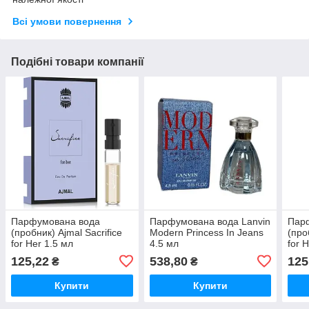
Всі умови повернення
Подібні товари компанії
Парфумована вода
Парфумована вода Lanvin
Пар
(пробник) Ajmal Sacrifice
Modern Princess In Jeans
(про
for Her 1.5 мл
4.5 мл
for 
125,22
538,80
125
₴
₴
Купити
Купити