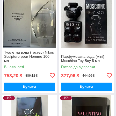
Туалетна вода (тестер) Nikos
Sculpture pour Homme 100
Парфумована вода (міні)
мл
Moschino Toy Boy 5 мл
В наявності
Готово до відправки
753,20
377,96
₴
₴
886,12 ₴
444,66 ₴
Купити
Купити
–15%
–15%