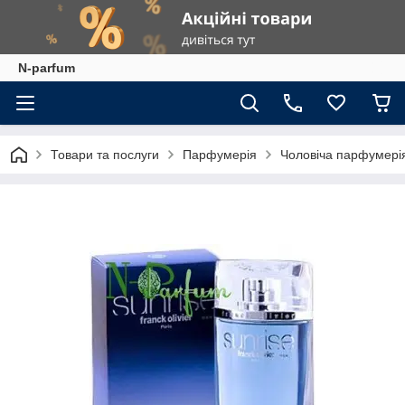
N-parfum
Товари та послуги
Парфумерія
Чоловіча парфумері