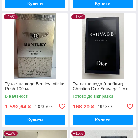
Купити
Купити
–15%
–15%
Туалетна вода Bentley Infinite
Туалетна вода (пробник)
Rush 100 мл
Christian Dior Sauvage 1 мл
В наявності
Готово до відправки
1 592,64
168,20
₴
₴
1 873,70 ₴
197,88 ₴
Купити
Купити
–15%
–15%