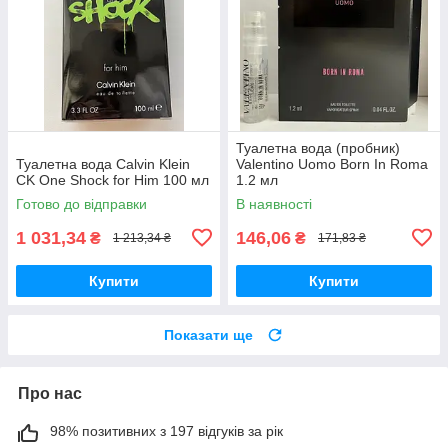
Туалетна вода (пробник)
Туалетна вода Calvin Klein
Valentino Uomo Born In Roma
CK One Shock for Him 100 мл
1.2 мл
Готово до відправки
В наявності
1 031,34
146,06
₴
₴
1 213,34 ₴
171,83 ₴
Купити
Купити
Показати ще
Про нас
98% позитивних з 197 відгуків за рік