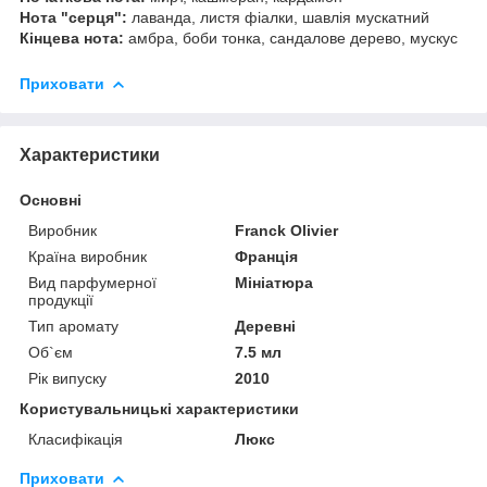
Нота "серця":
лаванда, листя фіалки, шавлія мускатний
Кінцева нота:
амбра, боби тонка, сандалове дерево, мускус
Приховати
Характеристики
Основні
Виробник
Franck Olivier
Країна виробник
Франція
Вид парфумерної
Мініатюра
продукції
Тип аромату
Деревні
Об`єм
7.5 мл
Рік випуску
2010
Користувальницькі характеристики
Класифікація
Люкс
Приховати