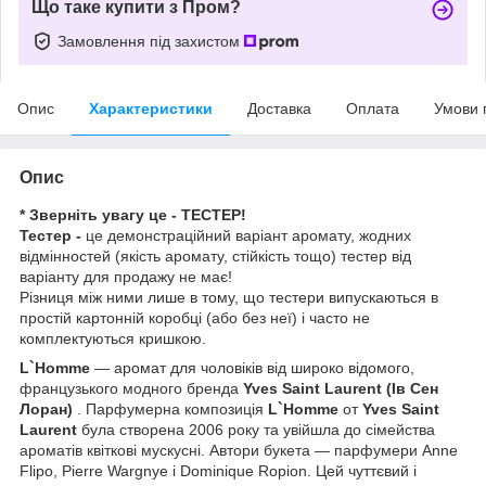
Що таке купити з Пром?
Замовлення під захистом
Опис
Характеристики
Доставка
Оплата
Умови 
Опис
* Зверніть увагу це - ТЕСТЕР!
Тестер -
це демонстраційний варіант аромату, жодних
відмінностей (якість аромату, стійкість тощо) тестер від
варіанту для продажу не має!
Різниця між ними лише в тому, що тестери випускаються в
простій картонній коробці (або без неї) і часто не
комплектуються кришкою.
L`Homme
— аромат для чоловіків від широко відомого,
французького модного бренда
Yves Saint Laurent (Ів Сен
Лоран)
. Парфумерна композиція
L`Homme
от
Yves Saint
Laurent
була створена 2006 року та увійшла до сімейства
ароматів квіткові мускусні. Автори букета — парфумери Anne
Flipo, Pierre Wargnye і Dominique Ropion. Цей чуттєвий і