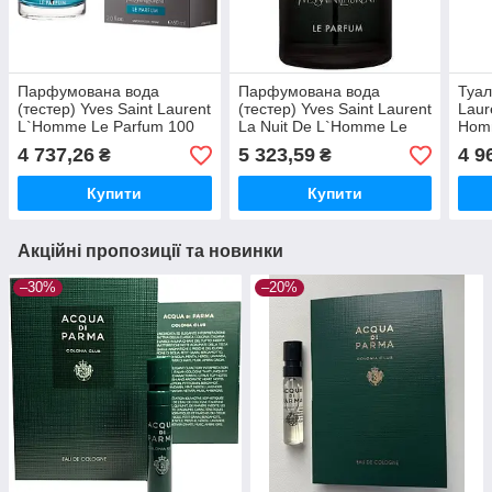
Парфумована вода
Парфумована вода
Туал
(тестер) Yves Saint Laurent
(тестер) Yves Saint Laurent
Laur
L`Homme Le Parfum 100
La Nuit De L`Homme Le
Hom
мл
Parfum 100 мл
4 737,26
5 323,59
4 9
₴
₴
Купити
Купити
Акційні пропозиції та новинки
–30%
–20%