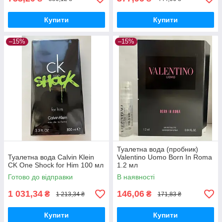
Купити
Купити
–15%
–15%
Туалетна вода (пробник)
Туалетна вода Calvin Klein
Valentino Uomo Born In Roma
CK One Shock for Him 100 мл
1.2 мл
Готово до відправки
В наявності
1 031,34
146,06
₴
₴
1 213,34 ₴
171,83 ₴
Купити
Купити