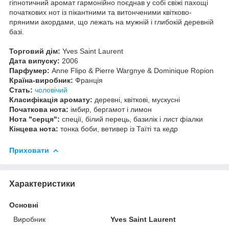
гіпнотичний аромат гармонійно поєднав у собі свіжі пахощі
початкових нот із пікантними та витонченими квітково-
пряними акордами, що лежать на мужній і глибокій деревній
базі.
Торговий дім:
Yves Saint Laurent
Дата випуску:
2006
Парфумер:
Anne Flipo & Pierre Wargnye & Dominique Ropion
Країна-виробник:
Франція
Стать:
чоловічий
Класифікація аромату:
деревні, квіткові, мускусні
Початкова нота:
імбир, бергамот і лимон
Нота "серця":
спеції, білий перець, базилік і лист фіалки
Кінцева нота:
тонка боби, ветивер із Таїті та кедр
Приховати
Характеристики
Основні
Виробник
Yves Saint Laurent