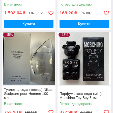
В наявності
Готово до відправки
1 592,64
168,20
₴
₴
1 873,70 ₴
197,88 ₴
Купити
Купити
–15%
–15%
Туалетна вода (тестер) Nikos
Sculpture pour Homme 100
Парфумована вода (міні)
мл
Moschino Toy Boy 5 мл
В наявності
Готово до відправки
753,20
377,96
₴
₴
886,12 ₴
444,66 ₴