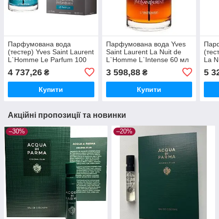
Парфумована вода
Парфумована вода Yves
Пар
(тестер) Yves Saint Laurent
Saint Laurent La Nuit de
(тес
L`Homme Le Parfum 100
L`Homme L`Intense 60 мл
La N
мл
Parf
4 737,26
3 598,88
5 3
₴
₴
Купити
Купити
Акційні пропозиції та новинки
–30%
–20%