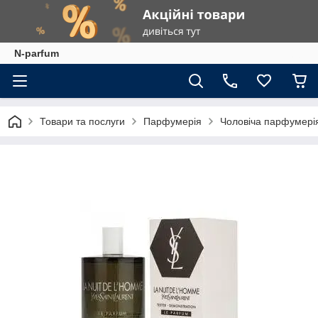
N-parfum
Товари та послуги
Парфумерія
Чоловіча парфумері