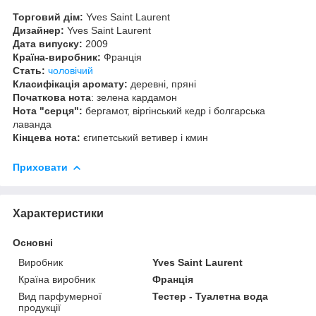
Торговий дім:
Yves Saint Laurent
Дизайнер:
Yves Saint Laurent
Дата випуску:
2009
Країна-виробник:
Франція
Стать:
чоловічий
Класифікація аромату:
деревні, пряні
Початкова нота
: зелена кардамон
Нота "серця":
бергамот, віргінський кедр і болгарська
лаванда
Кінцева нота:
єгипетський ветивер і кмин
Приховати
Характеристики
Основні
Виробник
Yves Saint Laurent
Країна виробник
Франція
Вид парфумерної
Тестер - Туалетна вода
продукції