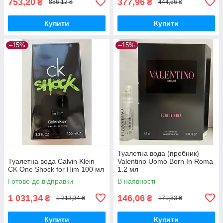
753,20
377,96
₴
₴
886,12 ₴
444,66 ₴
Купити
Купити
–15%
–15%
Туалетна вода (пробник)
Туалетна вода Calvin Klein
Valentino Uomo Born In Roma
CK One Shock for Him 100 мл
1.2 мл
Готово до відправки
В наявності
1 031,34
146,06
₴
₴
1 213,34 ₴
171,83 ₴
Купити
Купити