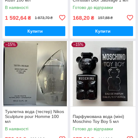
В наявності
Готово до відправки
1 592,64
168,20
₴
₴
1 873,70 ₴
197,88 ₴
Купити
Купити
–15%
–15%
Туалетна вода (тестер) Nikos
Sculpture pour Homme 100
Парфумована вода (міні)
мл
Moschino Toy Boy 5 мл
В наявності
Готово до відправки