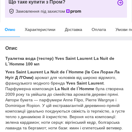
Що таке купити з Пром?
Замовлення під захистом
Опис
Характеристики
Доставка
Оплата
Умови п
Опис
Туалетна вода (тестер) Yves Saint Laurent La Nuit de
L`Homme 100 мл
Yves Saint Laurent La Nuit de l`Homme (Ів Сен Лоран Ла
Нуіт Д Л'Омм)
аромат для чоловіків від широко відомого,
французького модного бренда
Yves Saint Laurent
.
Парфумерна композиція
La Nuit de l`Homme
була створена
2009 року та увійшла до сімейства ароматів деревні пряні.
Автори букета — парфумери Anne Flipo, Pierre Wargnye і
Dominique Ropion. У цій екстравагантній деревинно-пряній
композиції ідеально поєднуються свіжість із терпкістю, а густе
тепло з динамікою й іскристістю. Верхня нота композиції:
зелена кардамон; ноти серця: віргінський кедр, болгарська
лаванда та бергамот; ноти бази: кмин і єгипетський ветивер.