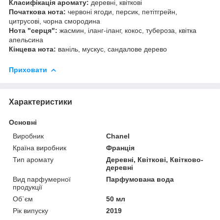
Класифікація аромату:
деревні, квіткові
Початкова нота:
червоні ягоди, персик, петітгрейн,
цитрусові, чорна смородина
Нота "серця":
жасмин, іланг-іланг, кокос, тубероза, квітка
апельсина
Кінцева нота:
ваніль, мускус, сандалове дерево
Приховати
Характеристики
Основні
Виробник
Chanel
Країна виробник
Франція
Тип аромату
Деревні, Квіткові, Квітково-
деревні
Вид парфумерної
Парфумована вода
продукції
Об`єм
50 мл
Рік випуску
2019