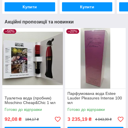
Купити
Купити
Акційні пропозиції та новинки
–50%
–20%
Парфумована вода Estee
Туалетна вода (пробник)
Lauder Pleasures Intense 100
Moschino Cheap&Chic 1 мл
мл
Готово до відправки
Готово до відправки
92,08
3 235,19
₴
₴
184,17 ₴
4 043,99 ₴