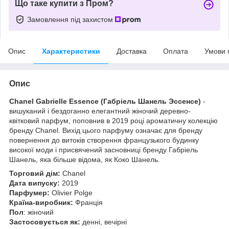
Що таке купити з Пром?
Замовлення під захистом
Опис
Характеристики
Доставка
Оплата
Умови 
Опис
Chanel Gabrielle Essence (Габріель Шанель Эссенсе)
-
вишуканий і бездоганно елегантний жіночий деревно-
квітковий парфум, поповнив в 2019 році ароматичну колекцію
бренду Chanel. Вихід цього парфуму означає для бренду
повернення до витоків створення французького будинку
високої моди і присвячений засновниці бренду Габріель
Шанель, яка більше відома, як Коко Шанель.
Торговий дім:
Chanel
Дата випуску:
2019
Парфумер:
Olivier Polge
Країна-виробник:
Франція
Пол
: жіночий
Застосовується як:
денні, вечірні