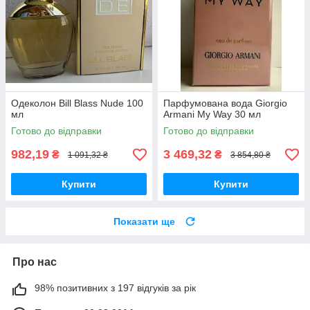
Одеколон Bill Blass Nude 100
Парфумована вода Giorgio
мл
Armani My Way 30 мл
Готово до відправки
Готово до відправки
982,19
3 469,32
₴
₴
1 091,32 ₴
3 854,80 ₴
Купити
Купити
Показати ще
Про нас
98% позитивних з 197 відгуків за рік