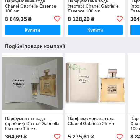
Парфумована вода
Парфумована вода
Пар
Chanel Gabrielle Essence
(тестер) Chanel Gabrielle
(про
100 мл
Essence 100 мл
Esse
8 849,35
8 128,20
364
₴
₴
Купити
Купити
Подібні товари компанії
Парфумована вода
Парфюмумована вода
Пар
(пробник) Chanel Gabrielle
Chanel Gabrielle 35 мл
Chan
Essence 1.5 мл
100 
364,69
5 275,61
8 8
₴
₴