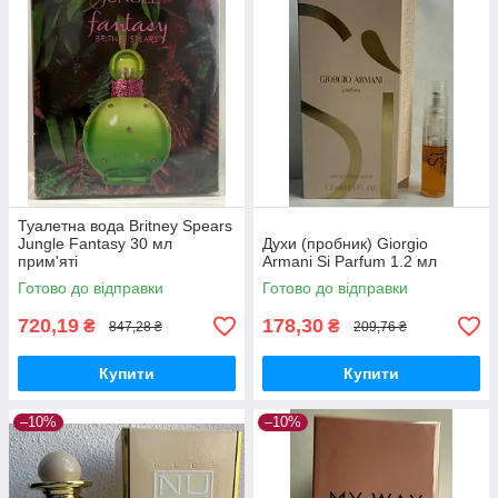
Туалетна вода Britney Spears
Jungle Fantasy 30 мл
Духи (пробник) Giorgio
прим'яті
Armani Si Parfum 1.2 мл
Готово до відправки
Готово до відправки
720,19
178,30
₴
₴
847,28 ₴
209,76 ₴
Купити
Купити
–10%
–10%