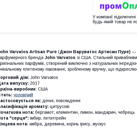
У компанії підключені
будь-який товар не п
ohn Varvatos Artisan Pure
(
Джон Варуватос Артисан Пуре)
— 
парфумерного бренда
John Varvatos
зі США. Стильний привабливи
ригінальних парфумів, створений виключно з натуральних інгредієн
нікальному плетеному пакованні, зробленому вручну, що підкресл
орговий дім:
John Varvatos
ата випуску:
2017
Країна-виробник
: США
тать:
чоловічий
астосовується як:
денні, повсякденні
ласифікація аромату:
цитрусові
очаткова нота:
бергамот, клементин, лимон, мандарин, чебрець
ота "серця":
імбир, петитгрейн
інцева нота:
амбра, деревина, корінь ірису, мускус