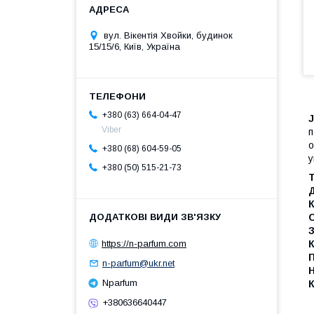
вул. Вікентія Хвойки, будинок
15/15/6, Київ, Україна
+380 (63) 664-04-47
J
Viber
о
+380 (68) 604-59-05
у
+380 (50) 515-21-73
Т
Д
С
З
https://n-parfum.com
К
П
n-parfum@ukr.net
Н
Nparfum
К
+380636640447