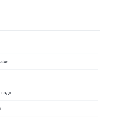
vatos
 вода
і