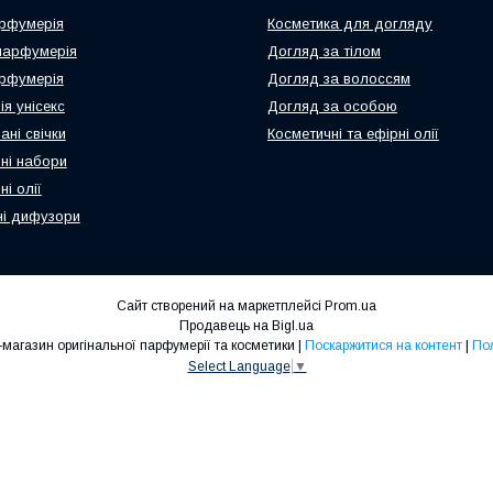
рфумерія
Косметика для догляду
парфумерія
Догляд за тілом
рфумерія
Догляд за волоссям
я унісекс
Догляд за особою
ні свічки
Косметичні та ефірні олії
ні набори
і олії
і дифузори
Сайт створений на маркетплейсі
Prom.ua
Продавець на Bigl.ua
N-Parfum.com Інтернет-магазин оригінальної парфумерії та косметики |
Поскаржитися на контент
|
Пол
Select Language
▼