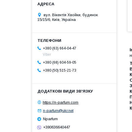
вул. Вікентія Хвойки, будинок
15/15/6, Київ, Україна
+380 (63) 664-04-47
I
Viber
н
+380 (68) 604-59-05
Т
В
+380 (50) 515-21-73
К
З
К
П
https://n-parfum.com
Н
К
n-parfum@ukr.net
Nparfum
+380636640447