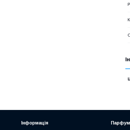
Р
К
О
І
Ц
Інформація
Парфум