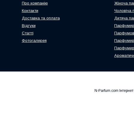
Про компанію
Жіноча па
Контакти
Чоловіча 
Доставка та оплата
Дитяча па
Відгуки
Парфумері
Статті
Парфумова
Фотогалерея
Парфумер
Парфумерн
Ароматичн