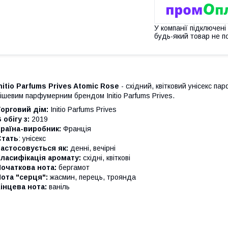
У компанії підключені
будь-який товар не п
nitio Parfums Prives Atomic Rose
- східний, квітковий унісекс п
ішевим парфумерним брендом Initio Parfums Prives.
орговий дім:
Initio Parfums Prives
 обігу з:
2019
раїна-виробник:
Франція
Стать
: унісекс
астосовується як:
денні, вечірні
ласифікація аромату:
східні, квіткові
очаткова нота:
бергамот
ота "серця":
жасмин, перець, троянда
інцева нота:
ваніль