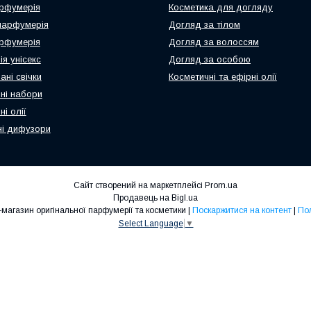
рфумерія
Косметика для догляду
парфумерія
Догляд за тілом
рфумерія
Догляд за волоссям
я унісекс
Догляд за особою
ні свічки
Косметичні та ефірні олії
ні набори
і олії
і дифузори
Сайт створений на маркетплейсі
Prom.ua
Продавець на Bigl.ua
N-Parfum.com Інтернет-магазин оригінальної парфумерії та косметики |
Поскаржитися на контент
|
Пол
Select Language
▼