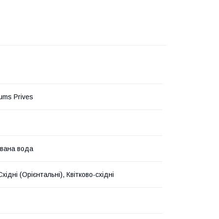
fums Prives
вана вода
 Східні (Орієнтальні), Квітково-східні