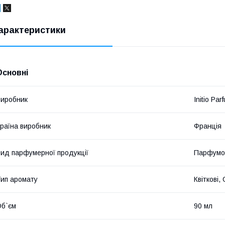
арактеристики
Основні
иробник
Initio Par
раїна виробник
Франція
ид парфумерної продукції
Парфумо
ип аромату
Квіткові,
б`єм
90 мл