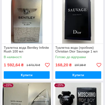
Туалетна вода Bentley Infinite
Туалетна вода (пробник)
Rush 100 мл
Christian Dior Sauvage 1 мл
В наявності
Готово до відправки
1 592,64
168,20
₴
₴
1 873,70 ₴
197,88 ₴
Купити
Купити
–15%
–15%