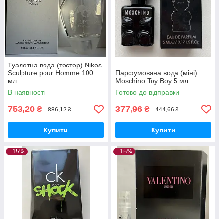
Туалетна вода (тестер) Nikos
Sculpture pour Homme 100
Парфумована вода (міні)
мл
Moschino Toy Boy 5 мл
В наявності
Готово до відправки
753,20
377,96
₴
₴
886,12 ₴
444,66 ₴
Купити
Купити
–15%
–15%