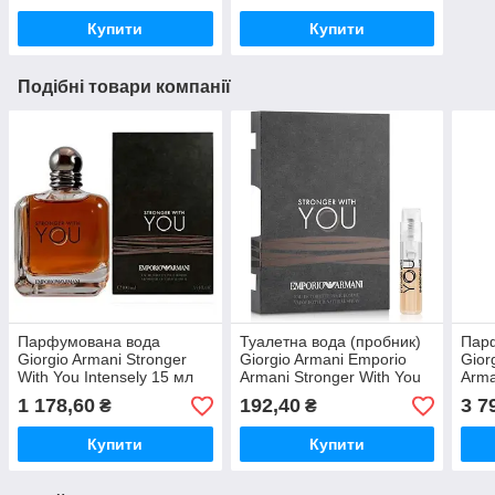
Купити
Купити
Подібні товари компанії
Парфумована вода
Туалетна вода (пробник)
Пар
Giorgio Armani Stronger
Giorgio Armani Emporio
Gior
With You Intensely 15 мл
Armani Stronger With You
Arma
1.2 мл
Abso
1 178,60
192,40
3 7
₴
₴
Купити
Купити