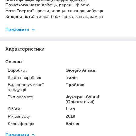
Початкова нота:
ялівець, перець, фіалка
Нота "серця":
іриски, кориця, лаванда, чебрецю
Кінцева нота:
амбра, боби тонка, ваніль, замша
Приховати
Характеристики
Основні
Виробник
Giorgio Armani
Країна виробник
Італія
Вид парфумерної
Пробник
продукції
Тип аромату
Фужерні, Східні
(Орієнтальні)
Об`єм
1 мл
Рік випуску
2019
Класифікація
Елітна
Приховати