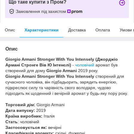
Що таке купити з Пром?
Замовлення під захистом
Опис
Характеристики
Доставка
Оплата
Умови 
Опис
Giorgio Armani Stronger With You Intensely
(Джорджіо
Армані Стронге Вів Ю Інтенслі)
-
чоловічий
аромат був
створений для дому
Giorgio Armani
2019 року.
Giorgio Armani Stronger With You Intensely
створений для
сучасного чоловіка, він підбадьорить, зарядить енергією,
підкреслює силу та чарівність свого володаря, чудово
підходить як щоденний і вечірній аромат у будь-яку пору року.
Торговий дім:
Giorgio Armani
Дата випуску:
2019
Країна виробник:
Італія
Стать
: чоловічий
Застосовується як:
вечірні
Класифікація аромату:
східні, фужерні