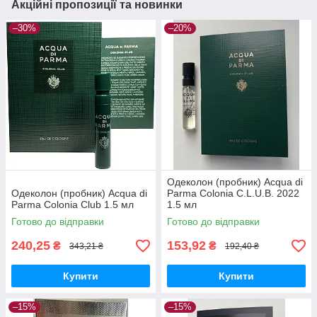
Акційні пропозиції та новинки
–30%
–20%
Одеколон (пробник) Acqua di
Одеколон (пробник) Acqua di
Parma Colonia C.L.U.B. 2022
Parma Colonia Club 1.5 мл
1.5 мл
Готово до відправки
Готово до відправки
240,25
153,92
₴
₴
343,21 ₴
192,40 ₴
Купити
Купити
–15%
–15%