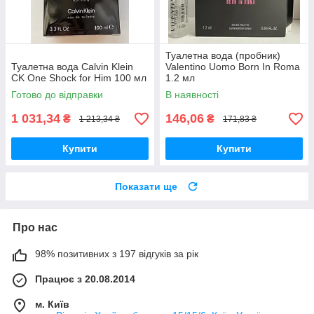
Туалетна вода (пробник)
Туалетна вода Calvin Klein
Valentino Uomo Born In Roma
CK One Shock for Him 100 мл
1.2 мл
Готово до відправки
В наявності
1 031,34
146,06
₴
₴
1 213,34 ₴
171,83 ₴
Купити
Купити
Показати ще
Про нас
98% позитивних з 197 відгуків за рік
Працює з 20.08.2014
м. Київ