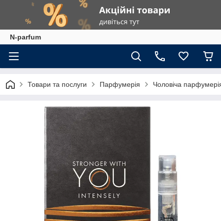
N-parfum
Товари та послуги
Парфумерія
Чоловіча парфумері