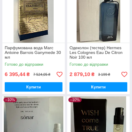
Парфумована вода Marc
Одеколон (тестер) Hermes
Antoine Barrois Ganymede 30
Les Colognes Eau De Citron
мл
Noir 100 мл
Готово до відправки
Готово до відправки
6 395,44
2 879,10
₴
₴
7 524,05 ₴
3 199 ₴
Купити
Купити
–10%
–10%