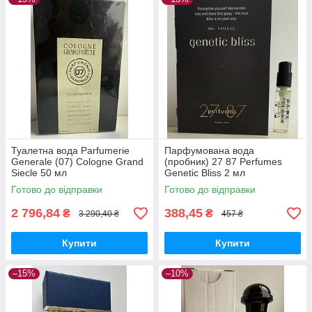
Туалетна вода Parfumerie
Парфумована вода
Generale (07) Cologne Grand
(пробник) 27 87 Perfumes
Siecle 50 мл
Genetic Bliss 2 мл
Готово до відправки
Готово до відправки
2 796,84
388,45
₴
₴
3 290,40 ₴
457 ₴
Купити
Купити
–15%
–10%