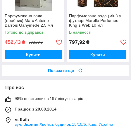
Парфумована вода
Парфумована вода (міні) у
(пробник) Marc Antoine
футлярі Marelle Perfumes
Barrois Ganymede 2.5 мл
King`s Web 10 мл
Готово до відправки
В наявності
452,43
797,92
₴
₴
502,70 ₴
Купити
Купити
Показати ще
Про нас
98% позитивних з 197 відгуків за рік
Працює з 20.08.2014
м. Київ
вул. Вікентія Хвойки, будинок 15/15/6, Київ, Україна