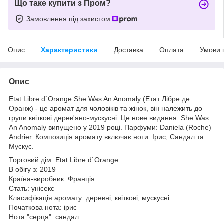
Що таке купити з Пром?
Замовлення під захистом
Опис
Характеристики
Доставка
Оплата
Умови 
Опис
Etat Libre d`Orange She Was An Anomaly (Етат Лібре де
Оранж) - це аромат для чоловіків та жінок, він належить до
групи квіткові дерев'яно-мускусні. Це нове видання: She Was
An Anomaly випущено у 2019 році. Парфуми: Daniela (Roche)
Andrier. Композиція аромату включає ноти: Ірис, Сандал та
Мускус.
Торговий дім: Etat Libre d`Orange
В обігу з: 2019
Країна-виробник: Франція
Стать: унісекс
Класифікація аромату: деревні, квіткові, мускусні
Початкова нота: ірис
Нота "серця": сандал