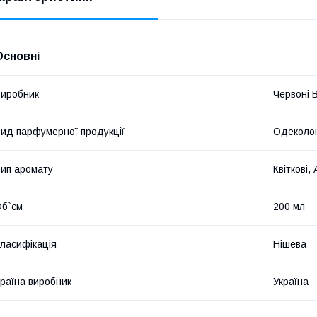
Основні
иробник
Червоні 
ид парфумерної продукції
Одеколо
ип аромату
Квіткові,
б`єм
200 мл
ласифікація
Нішева
раїна виробник
Україна