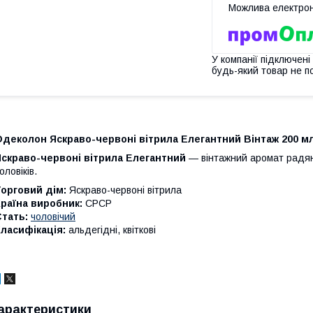
У компанії підключені
будь-який товар не п
Одеколон Яскраво-червоні вітрила Елегантний Вінтаж 200 м
Яскраво-червоні вітрила Елегантний
— вінтажний аромат радян
оловіків.
орговий дім:
Яскраво-червоні вітрила
раїна виробник:
СРСР
тать:
чоловічий
ласифікація:
альдегідні, квіткові
арактеристики