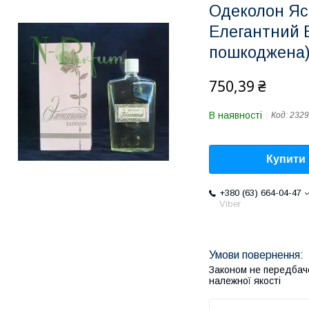
Одеколон Яс
Елегантний В
пошкоджена
750,39 ₴
В наявності
Код:
2329
Купити
+380 (63) 664-04-47
Viber
Законом не передбач
належної якості