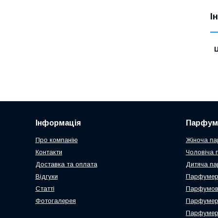
І
Ц
Інформація
Парфум
Про компанію
Жіноча па
Контакти
Чоловіча 
Доставка та оплата
Дитяча па
Відгуки
Парфумері
Статті
Парфумова
Фотогалерея
Парфумер
Парфумерн