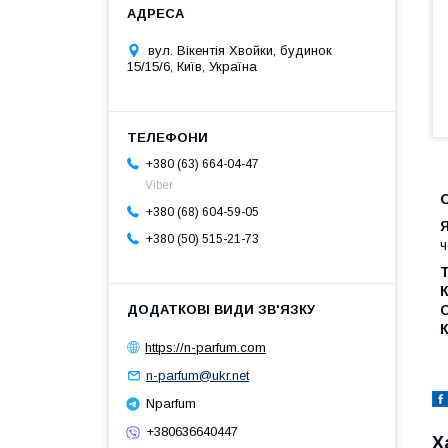
вул. Вікентія Хвойки, будинок
15/15/6, Київ, Україна
+380 (63) 664-04-47
Viber
+380 (68) 604-59-05
+380 (50) 515-21-73
ч
Т
К
С
К
https://n-parfum.com
n-parfum@ukr.net
Nparfum
+380636640447
Х