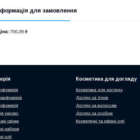
нформація для замовлення
іна:
750,39 ₴
ерія
Косметика для догляду
рфумерія
Косметика для догляду
парфумерія
Догляд за тілом
рфумерія
Догляд за волоссям
я унісекс
Догляд за особою
ні свічки
Косметичні та ефірні олії
ні набори
і олії