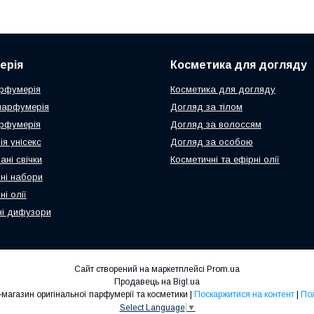
ерія
Косметика для догляду
рфумерія
Косметика для догляду
парфумерія
Догляд за тілом
рфумерія
Догляд за волоссям
я унісекс
Догляд за особою
ні свічки
Косметичні та ефірні олії
ні набори
і олії
і дифузори
Сайт створений на маркетплейсі
Prom.ua
Продавець на Bigl.ua
N-Parfum.com Інтернет-магазин оригінальної парфумерії та косметики |
Поскаржитися на контент
|
Пол
Select Language
▼