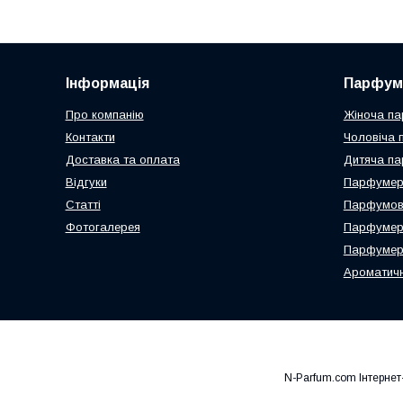
Інформація
Парфум
Про компанію
Жіноча па
Контакти
Чоловіча 
Доставка та оплата
Дитяча па
Відгуки
Парфумері
Статті
Парфумова
Фотогалерея
Парфумер
Парфумерн
Ароматичн