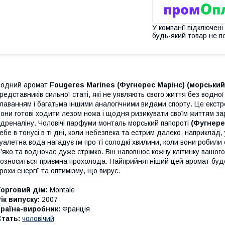
У компанії підключені
будь-який товар не п
Водний аромат
Fougeres Marines (Фугнерес Марінс) (морський
редставників сильної статі, які не уявляють свого життя без водно
лаванням і багатьма іншими аналогічними видами спорту. Це екстр
они готові ходити лезом ножа і щодня ризикувати своїм життям за
дреналіну. Чоловічі парфуми монталь морський папороті
(Фугнере
ебе в тонусі в ті дні, коли небезпека та естрим далеко, наприклад,
уалетна вода нагадує їм про ті солодкі хвилини, коли вони роби
'яко та водночас дуже стрімко. Він наповнює кожну клітинку вашого т
озноситься приємна прохолода. Найприйнятніший цей аромат буде 
рохи енергії та оптимізму, що вирує.
орговий дім:
Montale
ік випуску:
2007
раїна-виробник:
Франція
тать:
чоловічий