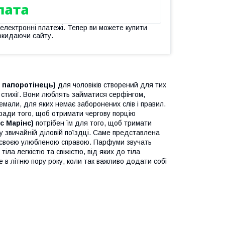
 електронні платежі. Тепер ви можете купити
окидаючи сайту.
 папоротінець)
для чоловіків створений для тих
ї стихії. Вони люблять займатися серфінгом,
емали, для яких немає заборонених слів і правил.
ради того, щоб отримати чергову порцію
с Марінс)
потрібен їм для того, щоб тримати
 у звичайній діловій поїздці. Саме представлена
ли своєю улюбленою справою. Парфуми звучать
іла легкістю та свіжістю, від яких до тіла
в літню пору року, коли так важливо додати собі