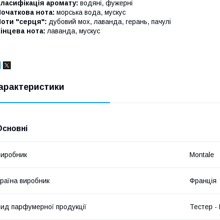
ласифікація аромату:
водяні, фужерні
очаткова нота:
морська вода, мускус
оти "серця":
дубовий мох, лаванда, герань, пачулі
інцева нота:
лаванда, мускус
арактеристики
Основні
иробник
Montale
раїна виробник
Франція
ид парфумерної продукції
Тестер -