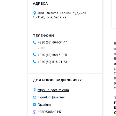
вул. Вікентія Хвойки, будинок
15/15/6, Київ, Україна
+380 (63) 664-04-47
Viber
п
п
+380 (68) 604-59-05
В
+380 (50) 515-21-73
а
с
т
м
р
т
https://n-parfum.com
n-parfum@ukr.net
Т
Р
Nparfum
К
+380636640447
С