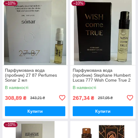
–10%
–10%
Парфумована вода
Парфумована вода
(пробник) 27 87 Perfumes
(пробник) Stephane Humbert
Sonar 2 мл
Lucas 777 Wish Come True 2
мл
В наявності
В наявності
308,89
267,34
₴
₴
343,21 ₴
297,05 ₴
Купити
Купити
–10%