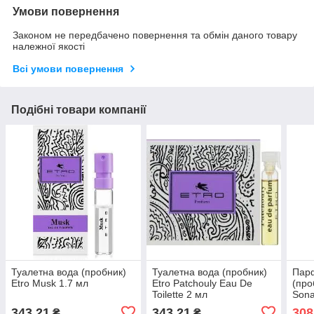
Умови повернення
Законом не передбачено повернення та обмін даного товару
належної якості
Всі умови повернення
Подібні товари компанії
Туалетна вода (пробник)
Туалетна вода (пробник)
Пар
Etro Musk 1.7 мл
Etro Patchouly Eau De
(про
Toilette 2 мл
Sona
343,21
343,21
308
₴
₴