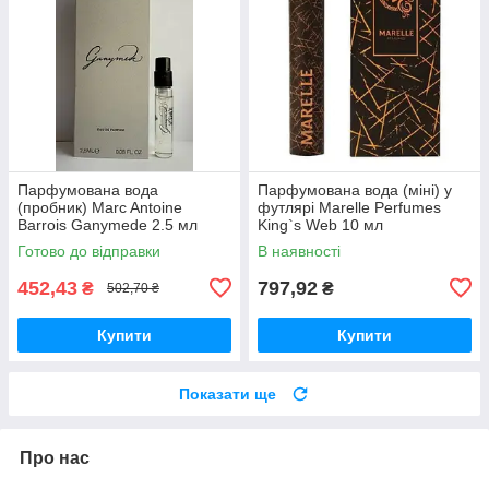
Парфумована вода
Парфумована вода (міні) у
(пробник) Marc Antoine
футлярі Marelle Perfumes
Barrois Ganymede 2.5 мл
King`s Web 10 мл
Готово до відправки
В наявності
452,43
797,92
₴
₴
502,70 ₴
Купити
Купити
Показати ще
Про нас