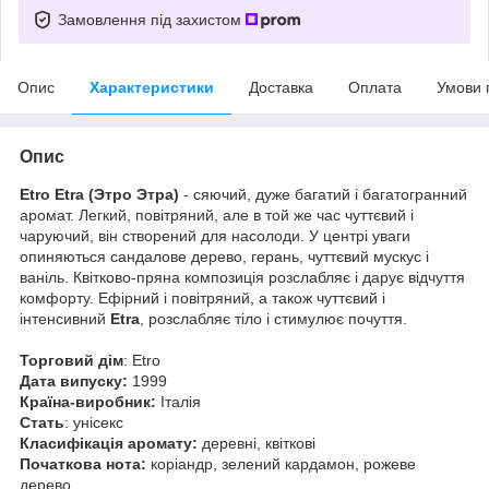
Замовлення під захистом
Опис
Характеристики
Доставка
Оплата
Умови 
Опис
Etro Etra (Этро Этра)
- сяючий, дуже багатий і багатогранний
аромат. Легкий, повітряний, але в той же час чуттєвий і
чаруючий, він створений для насолоди. У центрі уваги
опиняються сандалове дерево, герань, чуттєвий мускус і
ваніль. Квітково-пряна композиція розслабляє і дарує відчуття
комфорту. Ефірний і повітряний, а також чуттєвий і
інтенсивний
Etra
, розслабляє тіло і стимулює почуття.
Торговий дім
: Etro
Дата випуску:
1999
Країна-виробник:
Італія
Стать
: унісекс
Класифікація аромату:
деревні, квіткові
Початкова нота:
коріандр, зелений кардамон, рожеве
дерево