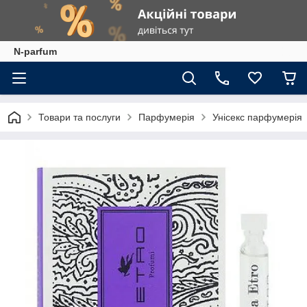
N-parfum
Товари та послуги
Парфумерія
Унісекс парфумерія