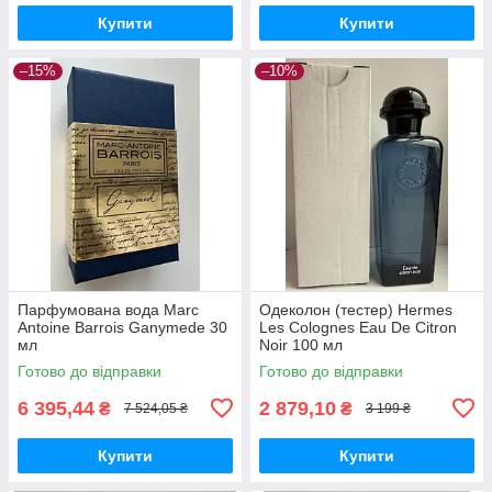
Купити
Купити
–15%
–10%
Парфумована вода Marc
Одеколон (тестер) Hermes
Antoine Barrois Ganymede 30
Les Colognes Eau De Citron
мл
Noir 100 мл
Готово до відправки
Готово до відправки
6 395,44
2 879,10
₴
₴
7 524,05 ₴
3 199 ₴
Купити
Купити