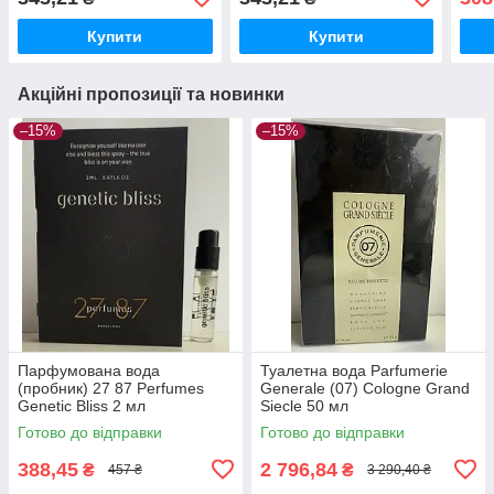
Купити
Купити
Акційні пропозиції та новинки
–15%
–15%
Парфумована вода
Туалетна вода Parfumerie
(пробник) 27 87 Perfumes
Generale (07) Cologne Grand
Genetic Bliss 2 мл
Siecle 50 мл
Готово до відправки
Готово до відправки
388,45
2 796,84
₴
₴
457 ₴
3 290,40 ₴