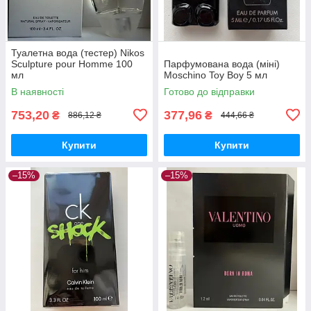
Туалетна вода (тестер) Nikos
Sculpture pour Homme 100
Парфумована вода (міні)
мл
Moschino Toy Boy 5 мл
В наявності
Готово до відправки
753,20
377,96
₴
₴
886,12 ₴
444,66 ₴
Купити
Купити
–15%
–15%