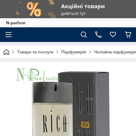
N-parfum
Товари та послуги
Парфумерія
Чоловіча парфумері