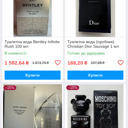
Туалетна вода Bentley Infinite
Туалетна вода (пробник)
Rush 100 мл
Christian Dior Sauvage 1 мл
В наявності
Готово до відправки
1 592,64
168,20
₴
₴
1 873,70 ₴
197,88 ₴
Купити
Купити
–15%
–15%