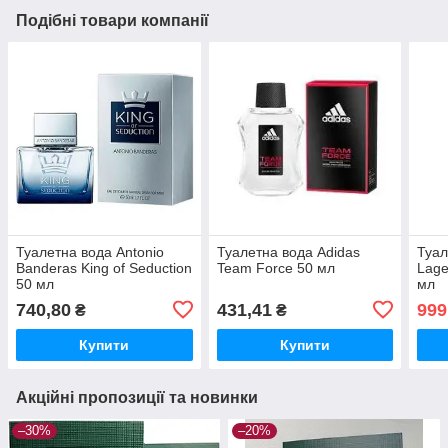
Подібні товари компанії
Туалетна вода Antonio
Туалетна вода Adidas
Туал
Banderas King of Seduction
Team Force 50 мл
Lage
50 мл
мл
740,80
431,41
999
₴
₴
Купити
Купити
Акційні пропозиції та новинки
–30%
–20%