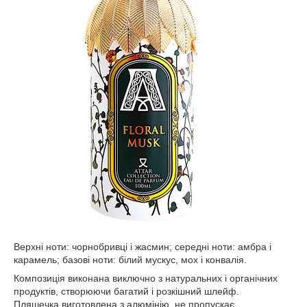
Верхні ноти: чорнобривці і жасмин; середні ноти: амбра і
карамель; базові ноти: білий мускус, мох і конвалія.
Композиція виконана виключно з натуральних і органічних
продуктів, створюючи багатий і розкішний шлейф.
Пляшечка виготовлена з алюмінію, не пропускає