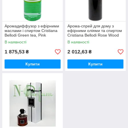
Аромадиффузор з ефірними
Арома-спрей для дому з
маслами і спиртом Cristiana
ефірними оліями та спиртом
Bellodi Green tea, Pink
Cristiana Bellodi Rose Wood
Grapefruit and Mandarin, 500
And Resin, 500 мл
В наявності
В наявності
мл (запасний блок)
1 875,53
2 012,63
₴
₴
Купити
Купити