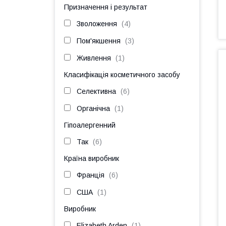
Призначення і результат
Зволоження
4
Пом'якшення
3
Живлення
1
Класифікація косметичного засобу
Селективна
6
Органічна
1
Гіпоалергенний
Так
6
Країна виробник
Франція
6
США
1
Виробник
Elizabeth Arden
1