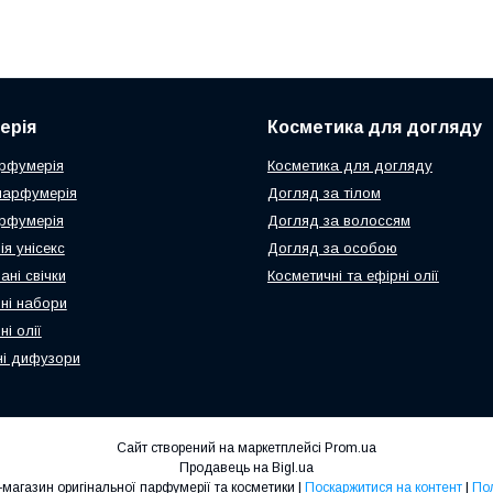
ерія
Косметика для догляду
рфумерія
Косметика для догляду
парфумерія
Догляд за тілом
рфумерія
Догляд за волоссям
я унісекс
Догляд за особою
ні свічки
Косметичні та ефірні олії
ні набори
і олії
і дифузори
Сайт створений на маркетплейсі
Prom.ua
Продавець на Bigl.ua
N-Parfum.com Інтернет-магазин оригінальної парфумерії та косметики |
Поскаржитися на контент
|
Пол