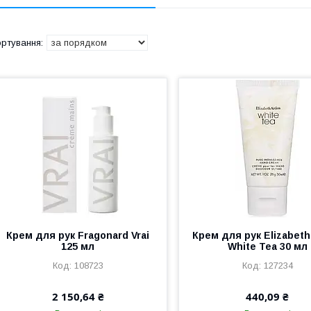
Крем для рук Fragonard Vrai
Крем для рук Elizabeth
125 мл
White Tea 30 мл
108723
127234
2 150,64 ₴
440,09 ₴