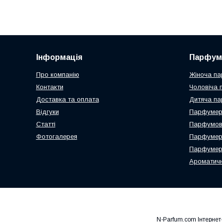
Інформація
Парфум
Про компанію
Жіноча па
Контакти
Чоловіча 
Доставка та оплата
Дитяча па
Відгуки
Парфумері
Статті
Парфумова
Фотогалерея
Парфумер
Парфумерн
Ароматичн