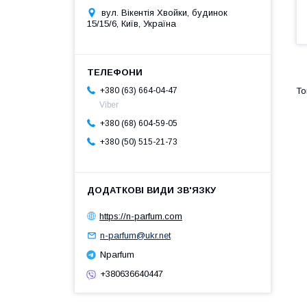
вул. Вікентія Хвойки, будинок
15/15/6, Київ, Україна
+380 (63) 664-04-47
Viber
+380 (68) 604-59-05
+380 (50) 515-21-73
https://n-parfum.com
n-parfum@ukr.net
Nparfum
+380636640447